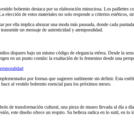
estido bohemio destaca por su elaboración minuciosa. Los paillettes cos
. La elección de estos materiales no solo responde a criterios estéticos,
optar por ella implica abrazar una moda más pausada, donde cada puntada
transmitir un mensaje de autenticidad y atemporalidad.
tilos dispares bajo un mismo código de elegancia etérea. Desde la sen
rgen en un punto común: la exaltación de lo femenino desde una perspe
temporalidad
omplementados por formas que sugieren sutilmente sin definir. Esta estét
 hace al vestido bohemio esencial para los próximos meses.
lo de transformación cultural, una pieza de museo llevada al día a día
n, este diseño ofrece un respiro. Su belleza radica en lo sutil, en lo 