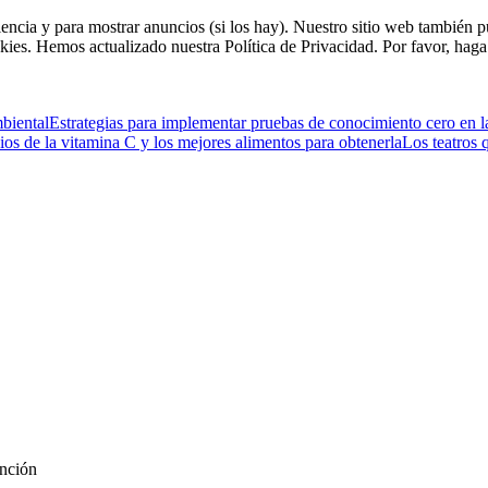
riencia y para mostrar anuncios (si los hay). Nuestro sitio web tambié
kies. Hemos actualizado nuestra Política de Privacidad. Por favor, haga 
mbiental
Estrategias para implementar pruebas de conocimiento cero en l
ios de la vitamina C y los mejores alimentos para obtenerla
Los teatros 
ención