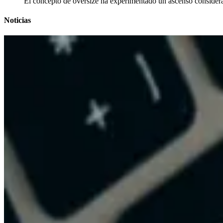
El concepto de oversize ha experimentado un ascenso considerabl
Noticias