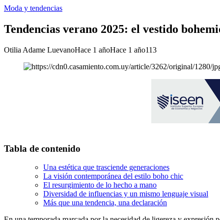
Moda y tendencias
Tendencias verano 2025: el vestido bohemio
Otilia Adame Luevano
Hace 1 año
Hace 1 año
113
Tabla de contenido
Una estética que trasciende generaciones
La visión contemporánea del estilo boho chic
El resurgimiento de lo hecho a mano
Diversidad de influencias y un mismo lenguaje visual
Más que una tendencia, una declaración
En una temporada marcada por la necesidad de ligereza y expresión pe