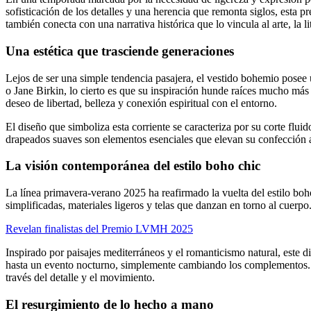
sofisticación de los detalles y una herencia que remonta siglos, esta
también conecta con una narrativa histórica que lo vincula al arte, la 
Una estética que trasciende generaciones
Lejos de ser una simple tendencia pasajera, el vestido bohemio posee 
o Jane Birkin, lo cierto es que su inspiración hunde raíces mucho más an
deseo de libertad, belleza y conexión espiritual con el entorno.
El diseño que simboliza esta corriente se caracteriza por su corte flui
drapeados suaves son elementos esenciales que elevan su confección a
La visión contemporánea del estilo boho chic
La línea primavera-verano 2025 ha reafirmado la vuelta del estilo bo
simplificadas, materiales ligeros y telas que danzan en torno al cuerpo.
Revelan finalistas del Premio LVMH 2025
Inspirado por paisajes mediterráneos y el romanticismo natural, este d
hasta un evento nocturno, simplemente cambiando los complementos. E
través del detalle y el movimiento.
El resurgimiento de lo hecho a mano