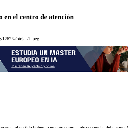
 en el centro de atención
rsonal, el vestido bohemio emerge como la pieza esencial del verano 2