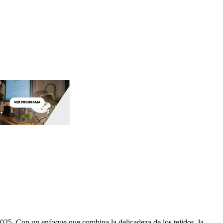
025. Con un enfoque que combina la delicadeza de los tejidos, la