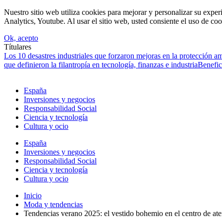
Nuestro sitio web utiliza cookies para mejorar y personalizar su expe
Analytics, Youtube. Al usar el sitio web, usted consiente el uso de coo
Ok, acepto
Títulares
Los 10 desastres industriales que forzaron mejoras en la protección a
que definieron la filantropía en tecnología, finanzas e industria
Benefic
España
Inversiones y negocios
Responsabilidad Social
Ciencia y tecnología
Cultura y ocio
España
Inversiones y negocios
Responsabilidad Social
Ciencia y tecnología
Cultura y ocio
Inicio
Moda y tendencias
Tendencias verano 2025: el vestido bohemio en el centro de at