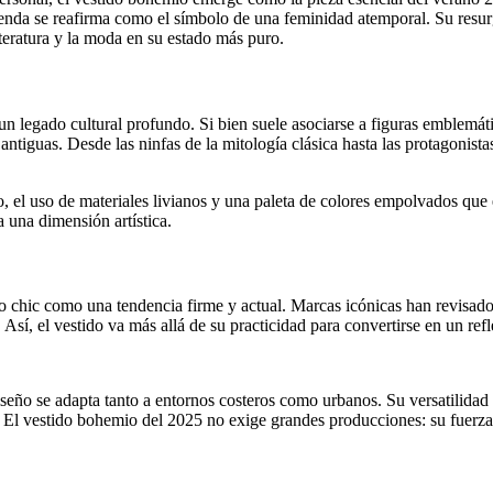
 prenda se reafirma como el símbolo de una feminidad atemporal. Su res
literatura y la moda en su estado más puro.
un legado cultural profundo. Si bien suele asociarse a figuras emblemá
tiguas. Desde las ninfas de la mitología clásica hasta las protagonistas 
do, el uso de materiales livianos y una paleta de colores empolvados que 
 una dimensión artística.
ho chic como una tendencia firme y actual. Marcas icónicas han revisad
 Así, el vestido va más allá de su practicidad para convertirse en un refl
iseño se adapta tanto a entornos costeros como urbanos. Su versatilidad
l vestido bohemio del 2025 no exige grandes producciones: su fuerza r