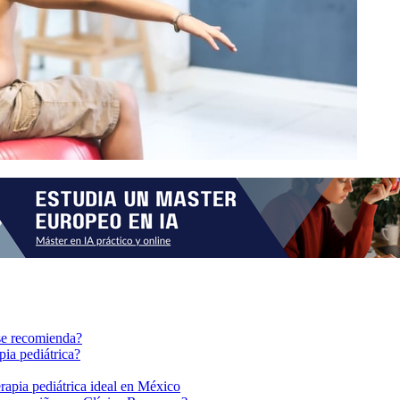
 se recomienda?
pia pediátrica?
erapia pediátrica ideal en México