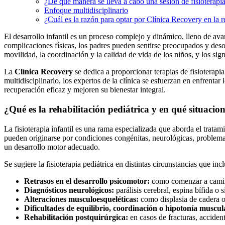
¿De qué manera se lleva a cabo una sesión de fisioterapi
Enfoque multidisciplinario
¿Cuál es la razón para optar por Clínica Recovery en la re
El desarrollo infantil es un proceso complejo y dinámico, lleno de av
complicaciones físicas, los padres pueden sentirse preocupados y desor
movilidad, la coordinación y la calidad de vida de los niños, y los si
La
Clínica Recovery
se dedica a proporcionar terapias de fisioterap
multidisciplinario, los expertos de la clínica se esfuerzan en enfre
recuperación eficaz y mejoren su bienestar integral.
¿Qué es la rehabilitación pediátrica y en qué situacio
La fisioterapia infantil es una rama especializada que aborda el trata
pueden originarse por condiciones congénitas, neurológicas, problemas
un desarrollo motor adecuado.
Se sugiere la fisioterapia pediátrica en distintas circunstancias que inc
Retrasos en el desarrollo psicomotor:
como comenzar a caminar
Diagnósticos neurológicos:
parálisis cerebral, espina bífida 
Alteraciones musculoesqueléticas:
como displasia de cadera 
Dificultades de equilibrio, coordinación o hipotonía muscul
Rehabilitación postquirúrgica:
en casos de fracturas, accident