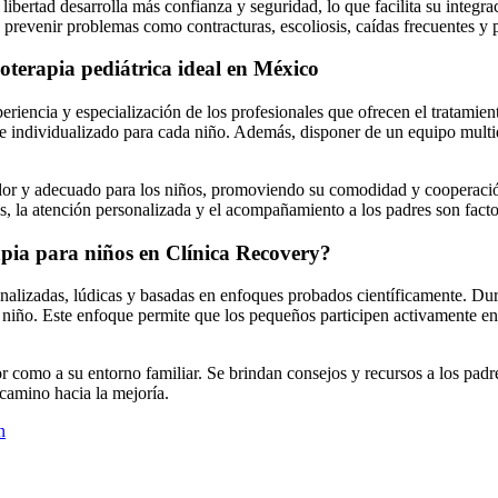
bertad desarrolla más confianza y seguridad, lo que facilita su integrac
a prevenir problemas como contracturas, escoliosis, caídas frecuentes y 
ioterapia pediátrica ideal en México
experiencia y especialización de los profesionales que ofrecen el tratami
 individualizado para cada niño. Además, disponer de un equipo multidis
gedor y adecuado para los niños, promoviendo su comodidad y cooperaci
, la atención personalizada y el acompañamiento a los padres son factor
apia para niños en Clínica Recovery?
alizadas, lúdicas y basadas en enfoques probados científicamente. Duran
 niño. Este enfoque permite que los pequeños participen activamente en su
 como a su entorno familiar. Se brindan consejos y recursos a los padre
 camino hacia la mejoría.
n