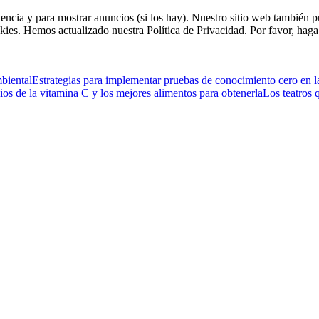
riencia y para mostrar anuncios (si los hay). Nuestro sitio web tambié
kies. Hemos actualizado nuestra Política de Privacidad. Por favor, haga 
mbiental
Estrategias para implementar pruebas de conocimiento cero en l
ios de la vitamina C y los mejores alimentos para obtenerla
Los teatros 