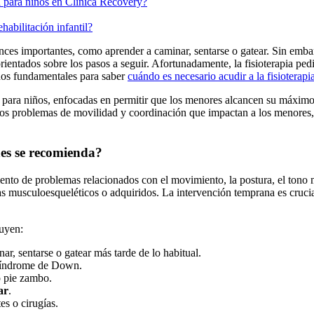
a para niños en Clínica Recovery?
habilitación infantil?
ances importantes, como aprender a caminar, sentarse o gatear. Sin embar
ientados sobre los pasos a seguir. Afortunadamente, la fisioterapia pedi
gnos fundamentales para saber
cuándo es necesario acudir a la fisioterapi
ia para niños, enfocadas en permitir que los menores alcancen su máximo
ntar los problemas de movilidad y coordinación que impactan a los menor
nes se recomienda?
miento de problemas relacionados con el movimiento, la postura, el tono 
 musculoesqueléticos o adquiridos. La intervención temprana es crucial
luyen:
, sentarse o gatear más tarde de lo habitual.
o síndrome de Down.
o pie zambo.
ar
.
es o cirugías.