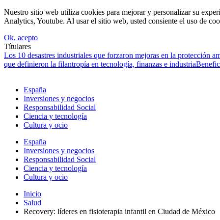
Nuestro sitio web utiliza cookies para mejorar y personalizar su expe
Analytics, Youtube. Al usar el sitio web, usted consiente el uso de coo
Ok, acepto
Títulares
Los 10 desastres industriales que forzaron mejoras en la protección a
que definieron la filantropía en tecnología, finanzas e industria
Benefic
España
Inversiones y negocios
Responsabilidad Social
Ciencia y tecnología
Cultura y ocio
España
Inversiones y negocios
Responsabilidad Social
Ciencia y tecnología
Cultura y ocio
Inicio
Salud
Recovery: líderes en fisioterapia infantil en Ciudad de México