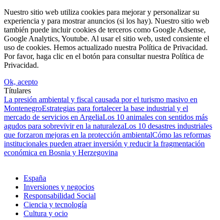
Nuestro sitio web utiliza cookies para mejorar y personalizar su
experiencia y para mostrar anuncios (si los hay). Nuestro sitio web
también puede incluir cookies de terceros como Google Adsense,
Google Analytics, Youtube. Al usar el sitio web, usted consiente el
uso de cookies. Hemos actualizado nuestra Política de Privacidad.
Por favor, haga clic en el botón para consultar nuestra Política de
Privacidad.
Ok, acepto
Títulares
La presión ambiental y fiscal causada por el turismo masivo en
Montenegro
Estrategias para fortalecer la base industrial y el
mercado de servicios en Argelia
Los 10 animales con sentidos más
agudos para sobrevivir en la naturaleza
Los 10 desastres industriales
que forzaron mejoras en la protección ambiental
Cómo las reformas
institucionales pueden atraer inversión y reducir la fragmentación
económica en Bosnia y Herzegovina
España
Inversiones y negocios
Responsabilidad Social
Ciencia y tecnología
Cultura y ocio