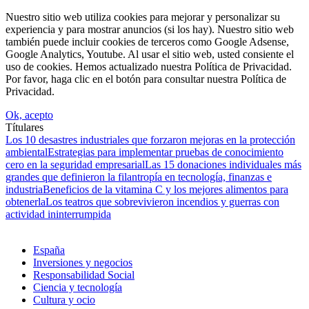
Nuestro sitio web utiliza cookies para mejorar y personalizar su
experiencia y para mostrar anuncios (si los hay). Nuestro sitio web
también puede incluir cookies de terceros como Google Adsense,
Google Analytics, Youtube. Al usar el sitio web, usted consiente el
uso de cookies. Hemos actualizado nuestra Política de Privacidad.
Por favor, haga clic en el botón para consultar nuestra Política de
Privacidad.
Ok, acepto
Títulares
Los 10 desastres industriales que forzaron mejoras en la protección
ambiental
Estrategias para implementar pruebas de conocimiento
cero en la seguridad empresarial
Las 15 donaciones individuales más
grandes que definieron la filantropía en tecnología, finanzas e
industria
Beneficios de la vitamina C y los mejores alimentos para
obtenerla
Los teatros que sobrevivieron incendios y guerras con
actividad ininterrumpida
España
Inversiones y negocios
Responsabilidad Social
Ciencia y tecnología
Cultura y ocio