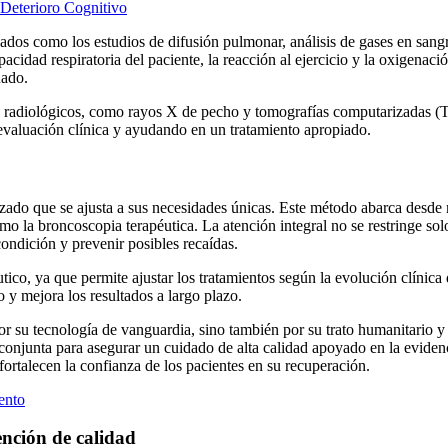
Deterioro Cognitivo
zados como los estudios de difusión pulmonar, análisis de gases en sang
cidad respiratoria del paciente, la reacción al ejercicio y la oxigenaci
uado.
 radiológicos, como rayos X de pecho y tomografías computarizadas (TAC
evaluación clínica y ayudando en un tratamiento apropiado.
izado que se ajusta a sus necesidades únicas. Este método abarca desde m
mo la broncoscopia terapéutica. La atención integral no se restringe sol
condición y prevenir posibles recaídas.
tico, ya que permite ajustar los tratamientos según la evolución clínic
 y mejora los resultados a largo plazo.
por su tecnología de vanguardia, sino también por su trato humanitario y
conjunta para asegurar un cuidado de alta calidad apoyado en la evidenc
ortalecen la confianza de los pacientes en su recuperación.
ento
nción de calidad