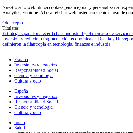
Nuestro sitio web utiliza cookies para mejorar y personalizar su expe
Analytics, Youtube. Al usar el sitio web, usted consiente el uso de coo
Ok, acepto
Títulares
Estrategias para fortalecer la base industrial y el mercado de servicios
inversión y reducir la fragmentación económica en Bosnia y Herzego
definieron la filantropía en tecnología, finanzas e industria
España
Inversiones y negocios
Responsabilidad Social
Ciencia y tecnología
Cultura y ocio
España
Inversiones y negocios
Responsabilidad Social
Ciencia y tecnología
Cultura y ocio
Inicio
Salud