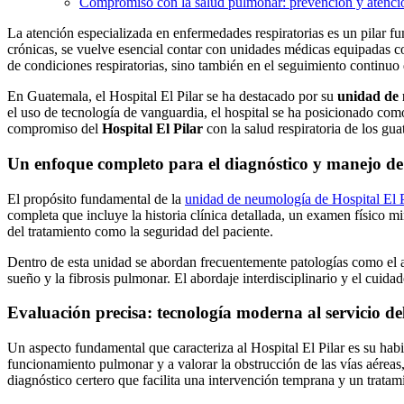
Compromiso con la salud pulmonar: prevención y atenció
La atención especializada en enfermedades respiratorias es un pilar fu
crónicas, se vuelve esencial contar con unidades médicas equipadas c
de condiciones respiratorias, sino también en el seguimiento continuo
En Guatemala, el Hospital El Pilar se ha destacado por su
unidad de
el uso de tecnología de vanguardia, el hospital se ha posicionado como 
compromiso del
Hospital El Pilar
con la salud respiratoria de los g
Un enfoque completo para el diagnóstico y manejo de 
El propósito fundamental de la
unidad de neumología de Hospital El P
completa que incluye la historia clínica detallada, un examen físico m
del tratamiento como la seguridad del paciente.
Dentro de esta unidad se abordan frecuentemente patologías como el as
sueño y la fibrosis pulmonar. El abordaje interdisciplinario y el cui
Evaluación precisa: tecnología moderna al servicio de
Un aspecto fundamental que caracteriza al Hospital El Pilar es su habi
funcionamiento pulmonar y a valorar la obstrucción de las vías aérea
diagnóstico certero que facilita una intervención temprana y un tratam