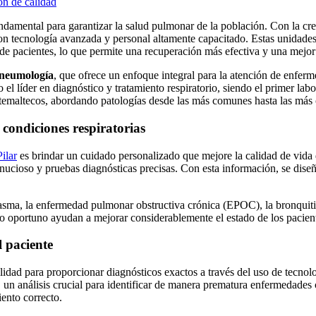
n de calidad
ndamental para garantizar la salud pulmonar de la población. Con la cre
on tecnología avanzada y personal altamente capacitado. Estas unidades
 de pacientes, lo que permite una recuperación más efectiva y una mejor 
 neumología
, que ofrece un enfoque integral para la atención de enfe
el líder en diagnóstico y tratamiento respiratorio, siendo el primer labo
uatemaltecos, abordando patologías desde las más comunes hasta las más c
condiciones respiratorias
ilar
es brindar un cuidado personalizado que mejore la calidad de vida 
inucioso y pruebas diagnósticas precisas. Con esta información, se diseñ
ma, la enfermedad pulmonar obstructiva crónica (EPOC), la bronquitis per
dado oportuno ayudan a mejorar considerablemente el estado de los pacien
l paciente
lidad para proporcionar diagnósticos exactos a través del uso de tecnol
s, un análisis crucial para identificar de manera prematura enfermedade
iento correcto.