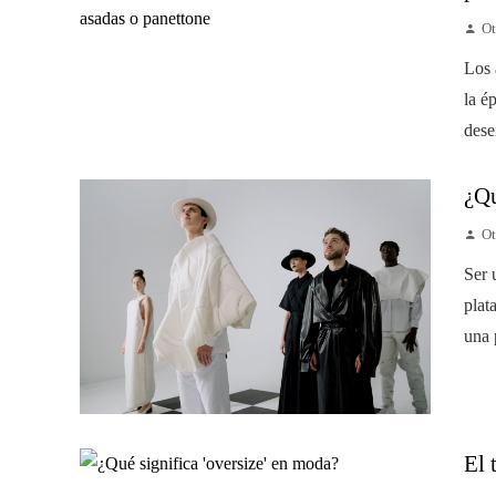
Ot
Los 
la é
dese
¿Qu
Ot
Ser 
plat
una 
El 