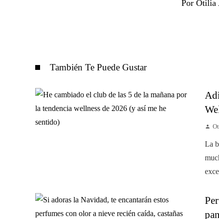
Por Otili
También Te Puede Gustar
Adi
Wel
Ot
La b
much
exce
Per
pan