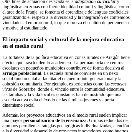
Otra línea de actuación destacada es la
adaptación curricular
y
lingüística: en zonas con fuerte identidad cultural y lingüística, como
el área de la Franja, se fomenta el aprendizaje de lenguas cooficiales,
garantizando el respeto a la diversidad y la integración de contenidos
vinculados al entorno rural, lo que refuerza el sentido de pertenencia
y motiva al estudiantado.
El impacto social y cultural de la mejora educativa
en el medio rural
La fortaleza de la política educativa en zonas rurales de Aragón tiene
efectos que trascienden lo académico. La permanencia de centros
escolares en pequeños municipios contribuye de forma decisiva al
arraigo poblacional
. La escuela rural se convierte en un nexo
social fundamental al facilitar el encuentro intergeneracional y la
cohesión comunitaria. Por ejemplo, experiencias como las
escuelas
vivas
de Sobrarbe, donde el vínculo entre la comunidad educativa,
las familias y la vida local es constante, han demostrado que una
escuela activa evita el éxodo de las familias jóvenes y aporta
dinamismo social.
Además, los proyectos educativos en el medio rural suelen implicar
una mayor
personalización de la enseñanza
. Grupos reducidos de
alumnos permiten estrategias pedagógicas individualizadas, atención
a la diversidad y desarrollo de proyectos innovadores, como huertos