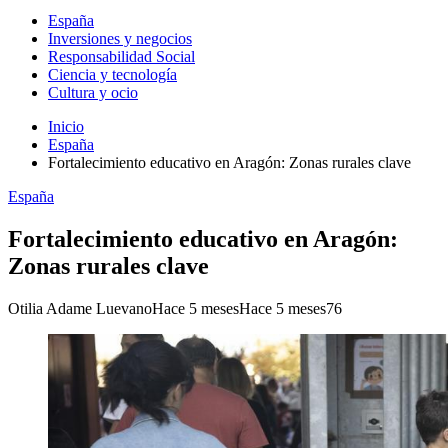
España
Inversiones y negocios
Responsabilidad Social
Ciencia y tecnología
Cultura y ocio
Inicio
España
Fortalecimiento educativo en Aragón: Zonas rurales clave
España
Fortalecimiento educativo en Aragón:
Zonas rurales clave
Otilia Adame Luevano
Hace 5 meses
Hace 5 meses
76