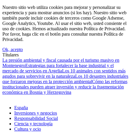
Nuestro sitio web utiliza cookies para mejorar y personalizar su
experiencia y para mostrar anuncios (si los hay). Nuestro sitio web
también puede incluir cookies de terceros como Google Adsense,
Google Analytics, Youtube. Al usar el sitio web, usted consiente el
uso de cookies. Hemos actualizado nuestra Política de Privacidad.
Por favor, haga clic en el botón para consultar nuestra Política de
Privacidad.
Ok, acepto
Títulares
La presión ambiental y fiscal causada por el turismo masivo en
Montenegro
Estrategias para fortalecer la base industrial y el
mercado de servicios en Argelia
Los 10 animales con sentidos más
agudos para sobrevivir en la naturaleza
Los 10 desastres industriales
que forzaron mejoras en la protección ambiental
Cómo las reformas
institucionales pueden atraer inversión y reducir la fragmentación
económica en Bosnia y Herzegovina
España
Inversiones y negocios
Responsabilidad Social
Ciencia y tecnología
Cultura y ocio