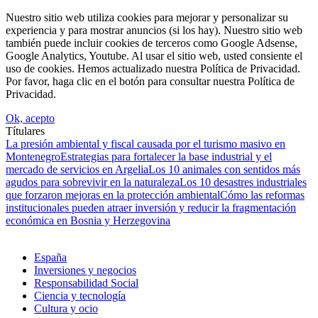
Nuestro sitio web utiliza cookies para mejorar y personalizar su
experiencia y para mostrar anuncios (si los hay). Nuestro sitio web
también puede incluir cookies de terceros como Google Adsense,
Google Analytics, Youtube. Al usar el sitio web, usted consiente el
uso de cookies. Hemos actualizado nuestra Política de Privacidad.
Por favor, haga clic en el botón para consultar nuestra Política de
Privacidad.
Ok, acepto
Títulares
La presión ambiental y fiscal causada por el turismo masivo en
Montenegro
Estrategias para fortalecer la base industrial y el
mercado de servicios en Argelia
Los 10 animales con sentidos más
agudos para sobrevivir en la naturaleza
Los 10 desastres industriales
que forzaron mejoras en la protección ambiental
Cómo las reformas
institucionales pueden atraer inversión y reducir la fragmentación
económica en Bosnia y Herzegovina
España
Inversiones y negocios
Responsabilidad Social
Ciencia y tecnología
Cultura y ocio