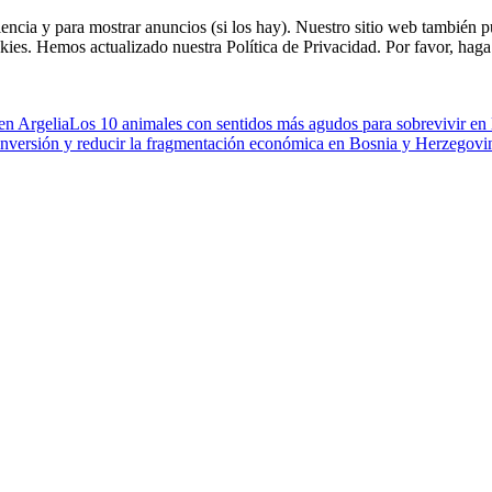
riencia y para mostrar anuncios (si los hay). Nuestro sitio web tambié
kies. Hemos actualizado nuestra Política de Privacidad. Por favor, haga 
 en Argelia
Los 10 animales con sentidos más agudos para sobrevivir en 
 inversión y reducir la fragmentación económica en Bosnia y Herzegovi