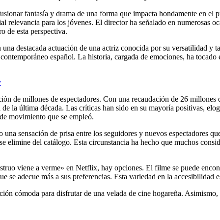
usionar fantasía y drama de una forma que impacta hondamente en el púb
ial relevancia para los jóvenes. El director ha señalado en numerosas oca
o de esta perspectiva.
 una destacada actuación de una actriz conocida por su versatilidad y tal
ine contemporáneo español. La historia, cargada de emociones, ha tocad
y
ión de millones de espectadores. Con una recaudación de 26 millones d
e la última década. Las críticas han sido en su mayoría positivas, elogi
ra de movimiento que se empleó.
o una sensación de prisa entre los seguidores y nuevos espectadores que
 se elimine del catálogo. Esta circunstancia ha hecho que muchos conside
struo viene a verme» en Netflix, hay opciones. El filme se puede enco
ue se adecue más a sus preferencias. Esta variedad en la accesibilidad es
ción cómoda para disfrutar de una velada de cine hogareña. Asimismo, su