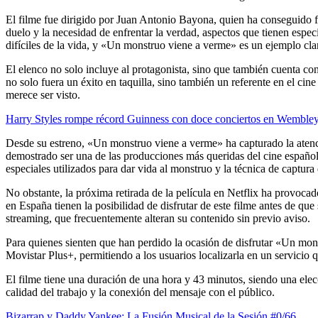
El filme fue dirigido por Juan Antonio Bayona, quien ha conseguido f
duelo y la necesidad de enfrentar la verdad, aspectos que tienen espec
difíciles de la vida, y «Un monstruo viene a verme» es un ejemplo clar
El elenco no solo incluye al protagonista, sino que también cuenta con
no solo fuera un éxito en taquilla, sino también un referente en el c
merece ser visto.
Harry Styles rompe récord Guinness con doce conciertos en Wemble
Desde su estreno, «Un monstruo viene a verme» ha capturado la atenc
demostrado ser una de las producciones más queridas del cine español d
especiales utilizados para dar vida al monstruo y la técnica de captu
No obstante, la próxima retirada de la película en Netflix ha provocad
en España tienen la posibilidad de disfrutar de este filme antes de que
streaming, que frecuentemente alteran su contenido sin previo aviso.
Para quienes sienten que han perdido la ocasión de disfrutar «Un mon
Movistar Plus+, permitiendo a los usuarios localizarla en un servicio q
El filme tiene una duración de una hora y 43 minutos, siendo una elec
calidad del trabajo y la conexión del mensaje con el público.
Bizarrap y Daddy Yankee: La Fusión Musical de la Sesión #0/66