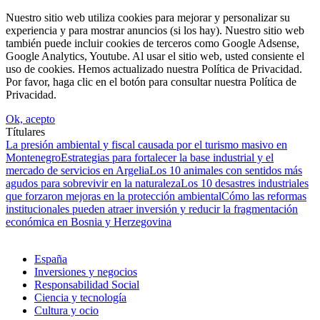
Nuestro sitio web utiliza cookies para mejorar y personalizar su
experiencia y para mostrar anuncios (si los hay). Nuestro sitio web
también puede incluir cookies de terceros como Google Adsense,
Google Analytics, Youtube. Al usar el sitio web, usted consiente el
uso de cookies. Hemos actualizado nuestra Política de Privacidad.
Por favor, haga clic en el botón para consultar nuestra Política de
Privacidad.
Ok, acepto
Títulares
La presión ambiental y fiscal causada por el turismo masivo en
Montenegro
Estrategias para fortalecer la base industrial y el
mercado de servicios en Argelia
Los 10 animales con sentidos más
agudos para sobrevivir en la naturaleza
Los 10 desastres industriales
que forzaron mejoras en la protección ambiental
Cómo las reformas
institucionales pueden atraer inversión y reducir la fragmentación
económica en Bosnia y Herzegovina
España
Inversiones y negocios
Responsabilidad Social
Ciencia y tecnología
Cultura y ocio