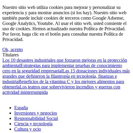
Nuestro sitio web utiliza cookies para mejorar y personalizar su
experiencia y para mostrar anuncios (si los hay). Nuestro sitio web
también puede incluir cookies de terceros como Google Adsense,
Google Analytics, Youtube. Al usar el sitio web, usted consiente el
uso de cookies. Hemos actualizado nuestra Política de Privacidad.
Por favor, haga clic en el botón para consultar nuestra Política de
Privacidad.
Ok, acepto
Títulares
Los 10 desastres industriales que forzaron mejoras en la protección
ambiental
Estrategias para implementar pruebas de conocimiento
cero en la seguridad empresarial
Las 15 donaciones individuales más
grandes que definieron la filantropía en tecnología, finanzas e
industria
Beneficios de la vitamina C y los mejores alimentos para
obtenerla
Los teatros que sobrevivieron incendios y guerras con
actividad ininterrumpida
España
Inversiones y negocios
Responsabilidad Social
Ciencia y tecnología
Cultura y ocio