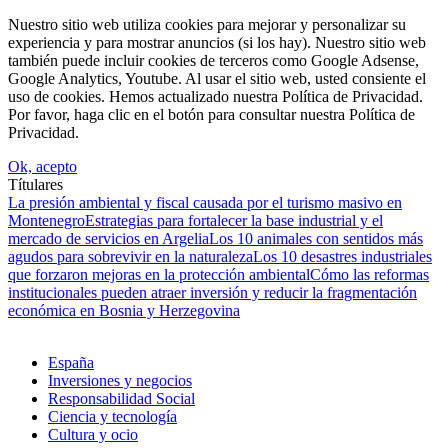
Nuestro sitio web utiliza cookies para mejorar y personalizar su
experiencia y para mostrar anuncios (si los hay). Nuestro sitio web
también puede incluir cookies de terceros como Google Adsense,
Google Analytics, Youtube. Al usar el sitio web, usted consiente el
uso de cookies. Hemos actualizado nuestra Política de Privacidad.
Por favor, haga clic en el botón para consultar nuestra Política de
Privacidad.
Ok, acepto
Títulares
La presión ambiental y fiscal causada por el turismo masivo en
Montenegro
Estrategias para fortalecer la base industrial y el
mercado de servicios en Argelia
Los 10 animales con sentidos más
agudos para sobrevivir en la naturaleza
Los 10 desastres industriales
que forzaron mejoras en la protección ambiental
Cómo las reformas
institucionales pueden atraer inversión y reducir la fragmentación
económica en Bosnia y Herzegovina
España
Inversiones y negocios
Responsabilidad Social
Ciencia y tecnología
Cultura y ocio