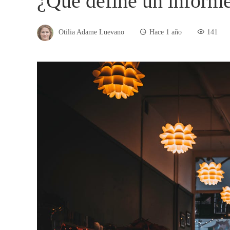
¿Qué define un informe
Otilia Adame Luevano
Hace 1 año
141