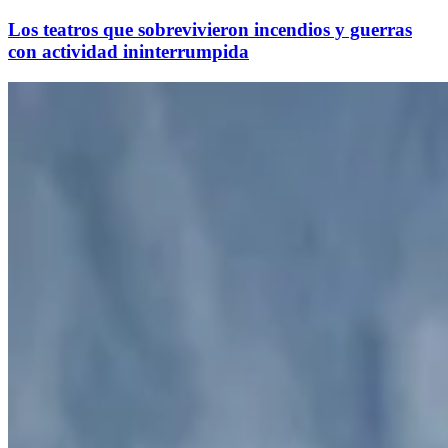
Los teatros que sobrevivieron incendios y guerras
con actividad ininterrumpida