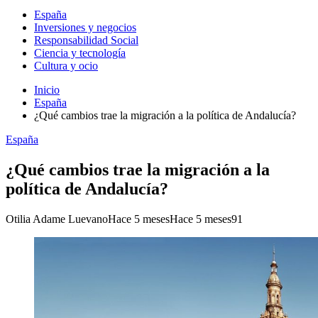
España
Inversiones y negocios
Responsabilidad Social
Ciencia y tecnología
Cultura y ocio
Inicio
España
¿Qué cambios trae la migración a la política de Andalucía?
España
¿Qué cambios trae la migración a la
política de Andalucía?
Otilia Adame Luevano
Hace 5 meses
Hace 5 meses
91