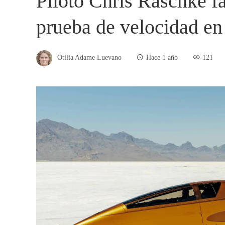
Piloto Chris Raschke fa
prueba de velocidad en
Otilia Adame Luevano
Hace 1 año
121