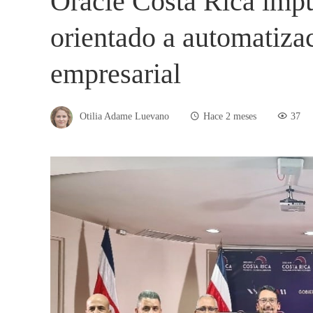
Oracle Costa Rica impul
orientado a automatiza
empresarial
Otilia Adame Luevano
Hace 2 meses
37