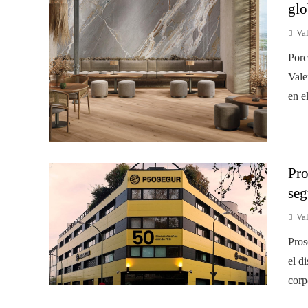
glo
Val
Porc
Vale
en e
Pro
seg
Val
Pros
el d
corp