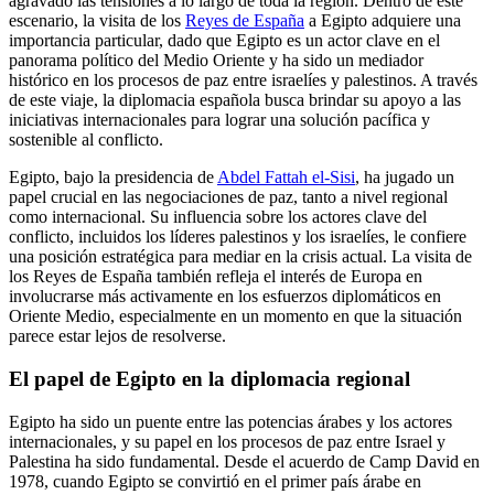
agravado las tensiones a lo largo de toda la región. Dentro de este
escenario, la visita de los
Reyes de España
a Egipto adquiere una
importancia particular, dado que Egipto es un actor clave en el
panorama político del Medio Oriente y ha sido un mediador
histórico en los procesos de paz entre israelíes y palestinos. A través
de este viaje, la diplomacia española busca brindar su apoyo a las
iniciativas internacionales para lograr una solución pacífica y
sostenible al conflicto.
Egipto, bajo la presidencia de
Abdel Fattah el-Sisi
, ha jugado un
papel crucial en las negociaciones de paz, tanto a nivel regional
como internacional. Su influencia sobre los actores clave del
conflicto, incluidos los líderes palestinos y los israelíes, le confiere
una posición estratégica para mediar en la crisis actual. La visita de
los Reyes de España también refleja el interés de Europa en
involucrarse más activamente en los esfuerzos diplomáticos en
Oriente Medio, especialmente en un momento en que la situación
parece estar lejos de resolverse.
El papel de Egipto en la diplomacia regional
Egipto ha sido un puente entre las potencias árabes y los actores
internacionales, y su papel en los procesos de paz entre Israel y
Palestina ha sido fundamental. Desde el acuerdo de Camp David en
1978, cuando Egipto se convirtió en el primer país árabe en