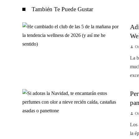
También Te Puede Gustar
Adi
Wel
Ot
La b
much
exce
Per
pan
Ot
Los 
la é