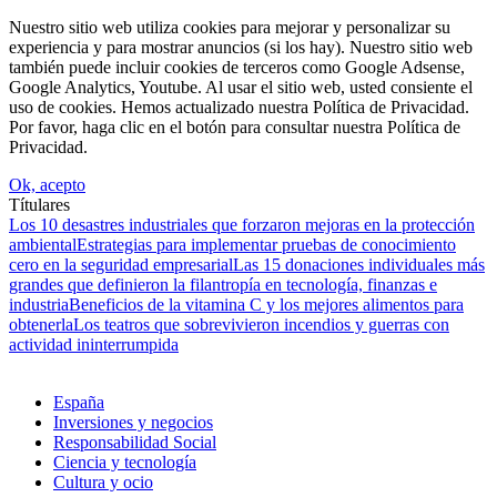
Nuestro sitio web utiliza cookies para mejorar y personalizar su
experiencia y para mostrar anuncios (si los hay). Nuestro sitio web
también puede incluir cookies de terceros como Google Adsense,
Google Analytics, Youtube. Al usar el sitio web, usted consiente el
uso de cookies. Hemos actualizado nuestra Política de Privacidad.
Por favor, haga clic en el botón para consultar nuestra Política de
Privacidad.
Ok, acepto
Títulares
Los 10 desastres industriales que forzaron mejoras en la protección
ambiental
Estrategias para implementar pruebas de conocimiento
cero en la seguridad empresarial
Las 15 donaciones individuales más
grandes que definieron la filantropía en tecnología, finanzas e
industria
Beneficios de la vitamina C y los mejores alimentos para
obtenerla
Los teatros que sobrevivieron incendios y guerras con
actividad ininterrumpida
España
Inversiones y negocios
Responsabilidad Social
Ciencia y tecnología
Cultura y ocio