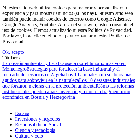
Nuestro sitio web utiliza cookies para mejorar y personalizar su
experiencia y para mostrar anuncios (si los hay). Nuestro sitio web
también puede incluir cookies de terceros como Google Adsense,
Google Analytics, Youtube. Al usar el sitio web, usted consiente el
uso de cookies. Hemos actualizado nuestra Política de Privacidad.
Por favor, haga clic en el botón para consultar nuestra Política de
Privacidad.
Ok, acepto
Títulares
La presión ambiental y fiscal causada por el turismo masivo en
Montenegro
Estrategias para fortalecer la base industrial y el
mercado de servicios en Argelia
Los 10 animales con sentidos más
agudos para sobrevivir en la naturaleza
Los 10 desastres industriales
que forzaron mejoras en la protección ambiental
Cómo las reformas
institucionales pueden atraer inversión y reducir la fragmentación
económica en Bosnia y Herzegovina
España
Inversiones y negocios
Responsabilidad Social
Ciencia y tecnología
Cultura y ocio