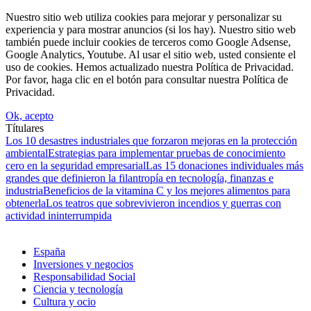
Nuestro sitio web utiliza cookies para mejorar y personalizar su
experiencia y para mostrar anuncios (si los hay). Nuestro sitio web
también puede incluir cookies de terceros como Google Adsense,
Google Analytics, Youtube. Al usar el sitio web, usted consiente el
uso de cookies. Hemos actualizado nuestra Política de Privacidad.
Por favor, haga clic en el botón para consultar nuestra Política de
Privacidad.
Ok, acepto
Títulares
Los 10 desastres industriales que forzaron mejoras en la protección
ambiental
Estrategias para implementar pruebas de conocimiento
cero en la seguridad empresarial
Las 15 donaciones individuales más
grandes que definieron la filantropía en tecnología, finanzas e
industria
Beneficios de la vitamina C y los mejores alimentos para
obtenerla
Los teatros que sobrevivieron incendios y guerras con
actividad ininterrumpida
España
Inversiones y negocios
Responsabilidad Social
Ciencia y tecnología
Cultura y ocio