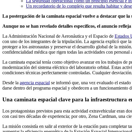
La seguridad operacional como un principio esencial e i
Un recordatorio de lo complejo que resulta habitar y des
La postergación de la caminata espacial vuelve a destacar que la s
Aunque no se han revelado detalles específicos, el anuncio refleja 
La Administración Nacional de Aeronáutica y el Espacio de
Estados 
con uno de los integrantes de la tripulación. La agencia explicó que l
proteger a los astronautas y preservar el desarrollo global de la misió
confidencialidad médica que rigen todas las actividades con personal 
La caminata espacial tenía como objetivo avanzar en los trabajos de pr
modernización del sistema eléctrico del laboratorio orbital. Estas act
condiciones técnicas perfectamente controladas. Cualquier desviación
Desde la
agencia espacial
se informó que, una vez evaluado el estado 
darse dentro del programa espacial y obedecen a un funcionamiento do
Una caminata espacial clave para la infraestructura en
Los protagonistas previstos para esta actividad extravehicular eran do
con casi tres décadas de experiencia; por otro, Zena Cardman, una ci
La misión consistía en salir al exterior de la estación para completar
aumentar la eficiencia energética de la Estación Espacial Internaciona