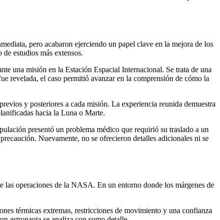
inmediata, pero acabaron ejerciendo un papel clave en la mejora de los
o de estudios más extensos.
ante una misión en la Estación Espacial Internacional. Se trata de una
fue revelada, el caso permitió avanzar en la comprensión de cómo la
revios y posteriores a cada misión. La experiencia reunida demuestra
lanificadas hacia la Luna o Marte.
ripulación presentó un problema médico que requirió su traslado a un
 precaución. Nuevamente, no se ofrecieron detalles adicionales ni se
rige las operaciones de la NASA. En un entorno donde los márgenes de
ciones térmicas extremas, restricciones de movimiento y una confianza
 un astronauta se analiza con sumo detalle.