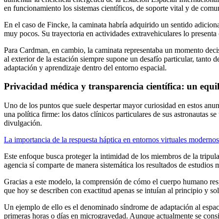
en funcionamiento los sistemas científicos, de soporte vital y de comu
En el caso de Fincke, la caminata habría adquirido un sentido adiciona
muy pocos. Su trayectoria en actividades extravehiculares lo present
Para Cardman, en cambio, la caminata representaba un momento decisivo
al exterior de la estación siempre supone un desafío particular, tanto
adaptación y aprendizaje dentro del entorno espacial.
Privacidad médica y transparencia científica: un equil
Uno de los puntos que suele despertar mayor curiosidad en estos anunc
una política firme: los datos clínicos particulares de sus astronautas 
divulgación.
La importancia de la respuesta háptica en entornos virtuales modernos
Este enfoque busca proteger la intimidad de los miembros de la tripul
agencia sí comparte de manera sistemática los resultados de estudios m
Gracias a este modelo, la comprensión de cómo el cuerpo humano resp
que hoy se describen con exactitud apenas se intuían al principio y s
Un ejemplo de ello es el denominado síndrome de adaptación al espacio
primeras horas o días en microgravedad. Aunque actualmente se cons