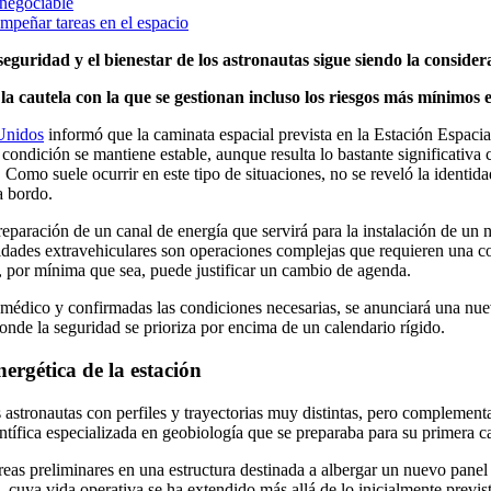
nnegociable
empeñar tareas en el espacio
eguridad y el bienestar de los astronautas sigue siendo la consider
la cautela con la que se gestionan incluso los riesgos más mínimos e
Unidos
informó que la caminata espacial prevista en la Estación Espacia
a condición se mantiene estable, aunque resulta lo bastante significativ
n. Como suele ocurrir en este tipo de situaciones, no se reveló la identi
a bordo.
eparación de un canal de energía que servirá para la instalación de un n
ividades extravehiculares son operaciones complejas que requieren una co
, por mínima que sea, puede justificar un cambio de agenda.
médico y confirmadas las condiciones necesarias, se anunciará una nuev
nde la seguridad se prioriza por encima de un calendario rígido.
ergética de la estación
s astronautas con perfiles y trayectorias muy distintas, pero complemen
entífica especializada en geobiología que se preparaba para su primera 
 tareas preliminares en una estructura destinada a albergar un nuevo pan
l, cuya vida operativa se ha extendido más allá de lo inicialmente previ