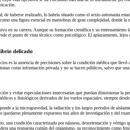
nicación.
l; de haberse realizado, lo habría situado como el sexto astronauta est
a como una figura esencial en maniobras de gran complejidad, donde la 
 en su carrera. Aunque su formación científica y su entrenamiento la h
 desde el punto de vista técnico como psicológico. El aplazamiento, lejo
ibrio delicado
ios es la ausencia de precisiones sobre la condición médica que llevó a
se tratan como información privada y no se hacen públicos, salvo que una 
ación y evitar especulaciones innecesarias que puedan distorsionar la pe
édicos y fisiológicos derivados de los vuelos espaciales, siempre desde
onde a la microgravedad, la radiación y los largos periodos de aislami
olo quedaron plenamente expuestos tras años de investigación y del exa
, una condición caracterizada por náuseas, desorientación y vértigo que
idera una respuesta común del organismo, su reconocimiento como fenó