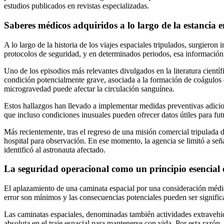
estudios publicados en revistas especializadas.
Saberes médicos adquiridos a lo largo de la estancia en
A lo largo de la historia de los viajes espaciales tripulados, surgier
protocolos de seguridad, y en determinados periodos, esa información 
Uno de los episodios más relevantes divulgados en la literatura cientí
condición potencialmente grave, asociada a la formación de coágulos 
microgravedad puede afectar la circulación sanguínea.
Estos hallazgos han llevado a implementar medidas preventivas adici
que incluso condiciones inusuales pueden ofrecer datos útiles para fu
Más recientemente, tras el regreso de una misión comercial tripulada d
hospital para observación. En ese momento, la agencia se limitó a señ
identificó al astronauta afectado.
La seguridad operacional como un principio esencial 
El aplazamiento de una caminata espacial por una consideración médic
error son mínimos y las consecuencias potenciales pueden ser significa
Las caminatas espaciales, denominadas también actividades extravehicu
absoluta en el traje espacial para mantenerse con vida. Por esta razón