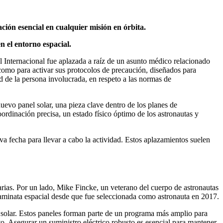
ación esencial en cualquier misión en órbita.
n el entorno espacial.
l Internacional fue aplazada a raíz de un asunto médico relacionado
a como para activar sus protocolos de precaución, diseñados para
dad de la persona involucrada, en respeto a las normas de
uevo panel solar, una pieza clave dentro de los planes de
ordinación precisa, un estado físico óptimo de los astronautas y
a fecha para llevar a cabo la actividad. Estos aplazamientos suelen
tarias. Por un lado, Mike Fincke, un veterano del cuerpo de astronautas
caminata espacial desde que fue seleccionada como astronauta en 2017.
el solar. Estos paneles forman parte de un programa más amplio para
sto. Asegurar un suministro eléctrico robusto es esencial para mantener