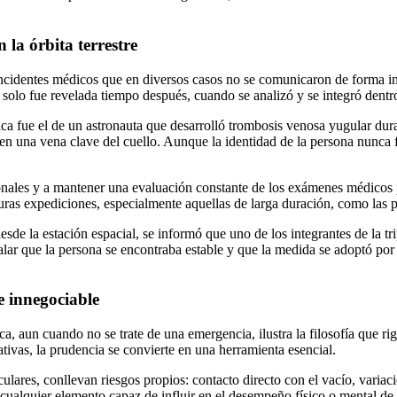
 la órbita terrestre
on incidentes médicos que en diversos casos no se comunicaron de forma 
solo fue revelada tiempo después, cuando se analizó y se integró dentr
fica fue el de un astronauta que desarrolló trombosis venosa yugular dur
en una vena clave del cuello. Aunque la identidad de la persona nunca 
onales y a mantener una evaluación constante de los exámenes médicos p
turas expediciones, especialmente aquellas de larga duración, como las p
esde la estación espacial, se informó que uno de los integrantes de la t
alar que la persona se encontraba estable y que la medida se adoptó por
e innegociable
a, aun cuando no se trate de una emergencia, ilustra la filosofía que 
tivas, la prudencia se convierte en una herramienta esencial.
lares, conllevan riesgos propios: contacto directo con el vacío, varia
, cualquier elemento capaz de influir en el desempeño físico o mental de