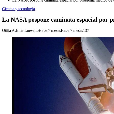
La NASA pospone caminata espacial por problema médico de u
Ciencia y tecnología
La NASA pospone caminata espacial por p
Otilia Adame Luevano
Hace 7 meses
Hace 7 meses
137