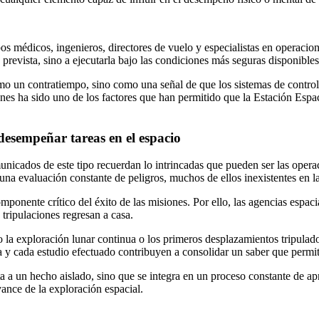
s médicos, ingenieros, directores de vuelo y especialistas en operacione
a prevista, sino a ejecutarla bajo las condiciones más seguras disponibles
omo un contratiempo, sino como una señal de que los sistemas de control
iones ha sido uno de los factores que han permitido que la Estación Esp
desempeñar tareas en el espacio
municados de este tipo recuerdan lo intrincadas que pueden ser las opera
una evaluación constante de peligros, muchos de ellos inexistentes en la
mponente crítico del éxito de las misiones. Por ello, las agencias espac
tripulaciones regresan a casa.
a exploración lunar continua o los primeros desplazamientos tripulados
 y cada estudio efectuado contribuyen a consolidar un saber que permit
ta a un hecho aislado, sino que se integra en un proceso constante de a
ance de la exploración espacial.