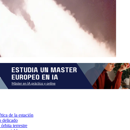
tica de la estación
o delicado
órbita terrestre