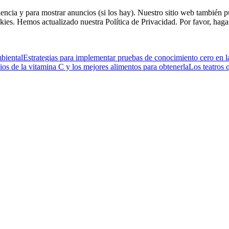
riencia y para mostrar anuncios (si los hay). Nuestro sitio web tambié
kies. Hemos actualizado nuestra Política de Privacidad. Por favor, haga 
mbiental
Estrategias para implementar pruebas de conocimiento cero en l
ios de la vitamina C y los mejores alimentos para obtenerla
Los teatros 