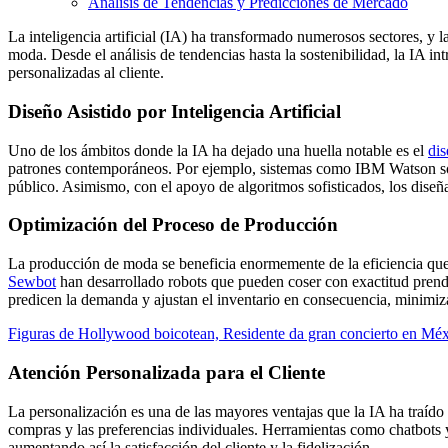
Análisis de Tendencias y Predicciones de Mercado
La inteligencia artificial (IA) ha transformado numerosos sectores,
moda. Desde el análisis de tendencias hasta la sostenibilidad, la IA i
personalizadas al cliente.
Diseño Asistido por Inteligencia Artificial
Uno de los ámbitos donde la IA ha dejado una huella notable es el
di
patrones contemporáneos. Por ejemplo, sistemas como IBM Watson son 
público. Asimismo, con el apoyo de algoritmos sofisticados, los diseña
Optimización del Proceso de Producción
La producción de moda se beneficia enormemente de la eficiencia que 
Sewbot
han desarrollado robots que pueden coser con exactitud prend
predicen la demanda y ajustan el inventario en consecuencia, minimiza
Figuras de Hollywood boicotean, Residente da gran concierto en Méxi
Atención Personalizada para el Cliente
La personalización es una de las mayores ventajas que la IA ha traído
compras y las preferencias individuales. Herramientas como chatbots y 
aumentando así la satisfacción del cliente y la fidelización.