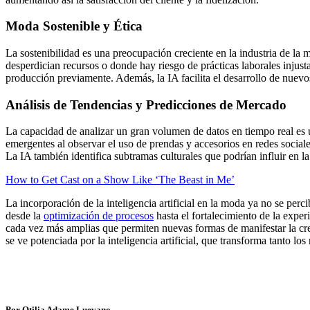
Moda Sostenible y Ética
La sostenibilidad es una preocupación creciente en la industria de la m
desperdician recursos o donde hay riesgo de prácticas laborales injust
producción previamente. Además, la IA facilita el desarrollo de nuevos
Análisis de Tendencias y Predicciones de Mercado
La capacidad de analizar un gran volumen de datos en tiempo real es 
emergentes al observar el uso de prendas y accesorios en redes social
La IA también identifica subtramas culturales que podrían influir en l
How to Get Cast on a Show Like ‘The Beast in Me’
La incorporación de la inteligencia artificial en la moda ya no se per
desde la
optimización de procesos
hasta el fortalecimiento de la exper
cada vez más amplias que permiten nuevas formas de manifestar la cr
se ve potenciada por la inteligencia artificial, que transforma tanto l
Por Otilia Adame Luevano