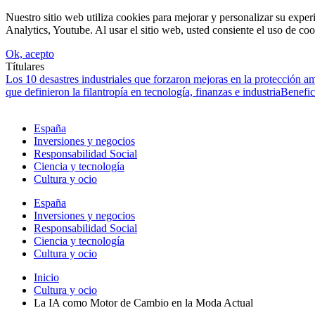
Nuestro sitio web utiliza cookies para mejorar y personalizar su expe
Analytics, Youtube. Al usar el sitio web, usted consiente el uso de coo
Ok, acepto
Títulares
Los 10 desastres industriales que forzaron mejoras en la protección a
que definieron la filantropía en tecnología, finanzas e industria
Benefic
España
Inversiones y negocios
Responsabilidad Social
Ciencia y tecnología
Cultura y ocio
España
Inversiones y negocios
Responsabilidad Social
Ciencia y tecnología
Cultura y ocio
Inicio
Cultura y ocio
La IA como Motor de Cambio en la Moda Actual