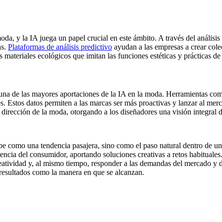
oda, y la IA juega un papel crucial en este ámbito. A través del análisis
as.
Plataformas de análisis predictivo
ayudan a las empresas a crear cole
 materiales ecológicos que imitan las funciones estéticas y prácticas de
una de las mayores aportaciones de la IA en la moda. Herramientas como 
es. Estos datos permiten a las marcas ser más proactivas y lanzar al m
a dirección de la moda, otorgando a los diseñadores una visión integral d
cibe como una tendencia pasajera, sino como el paso natural dentro de u
iencia del consumidor, aportando soluciones creativas a retos habituale
eatividad y, al mismo tiempo, responder a las demandas del mercado y 
os resultados como la manera en que se alcanzan.