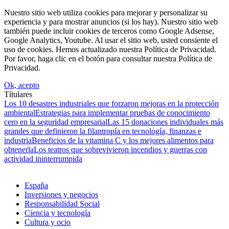
Nuestro sitio web utiliza cookies para mejorar y personalizar su
experiencia y para mostrar anuncios (si los hay). Nuestro sitio web
también puede incluir cookies de terceros como Google Adsense,
Google Analytics, Youtube. Al usar el sitio web, usted consiente el
uso de cookies. Hemos actualizado nuestra Política de Privacidad.
Por favor, haga clic en el botón para consultar nuestra Política de
Privacidad.
Ok, acepto
Títulares
Los 10 desastres industriales que forzaron mejoras en la protección
ambiental
Estrategias para implementar pruebas de conocimiento
cero en la seguridad empresarial
Las 15 donaciones individuales más
grandes que definieron la filantropía en tecnología, finanzas e
industria
Beneficios de la vitamina C y los mejores alimentos para
obtenerla
Los teatros que sobrevivieron incendios y guerras con
actividad ininterrumpida
España
Inversiones y negocios
Responsabilidad Social
Ciencia y tecnología
Cultura y ocio