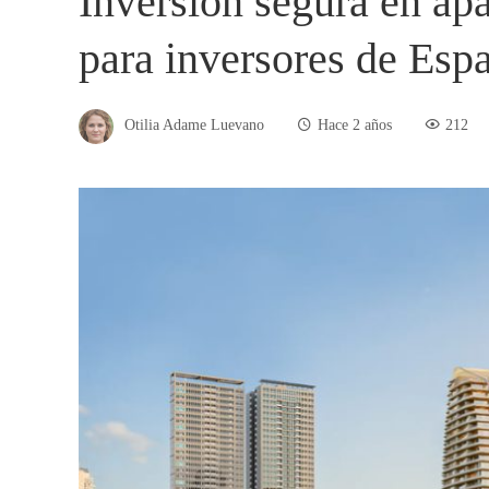
Inversión segura en a
para inversores de Esp
Otilia Adame Luevano
Hace 2 años
212