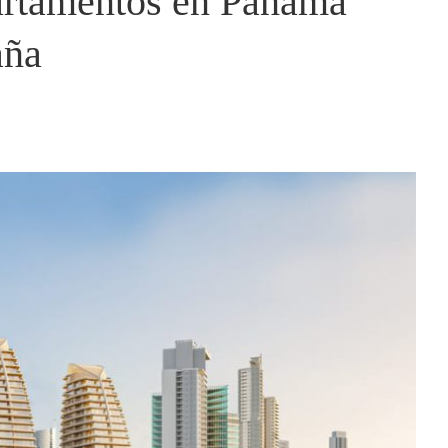
partamentos en Panamá
aña