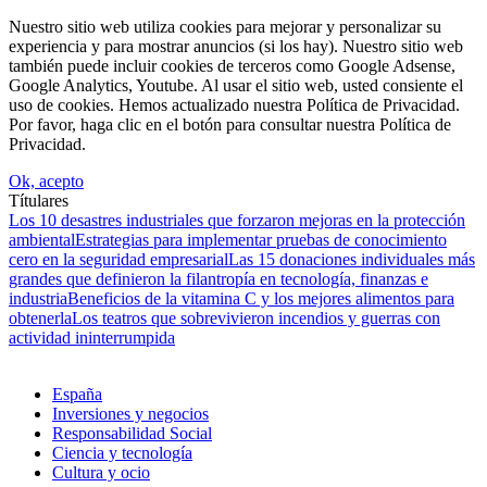
Nuestro sitio web utiliza cookies para mejorar y personalizar su
experiencia y para mostrar anuncios (si los hay). Nuestro sitio web
también puede incluir cookies de terceros como Google Adsense,
Google Analytics, Youtube. Al usar el sitio web, usted consiente el
uso de cookies. Hemos actualizado nuestra Política de Privacidad.
Por favor, haga clic en el botón para consultar nuestra Política de
Privacidad.
Ok, acepto
Títulares
Los 10 desastres industriales que forzaron mejoras en la protección
ambiental
Estrategias para implementar pruebas de conocimiento
cero en la seguridad empresarial
Las 15 donaciones individuales más
grandes que definieron la filantropía en tecnología, finanzas e
industria
Beneficios de la vitamina C y los mejores alimentos para
obtenerla
Los teatros que sobrevivieron incendios y guerras con
actividad ininterrumpida
España
Inversiones y negocios
Responsabilidad Social
Ciencia y tecnología
Cultura y ocio