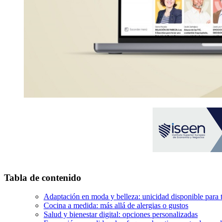
Tabla de contenido
Adaptación en moda y belleza: unicidad disponible para 
Cocina a medida: más allá de alergias o gustos
Salud y bienestar digital: opciones personalizadas