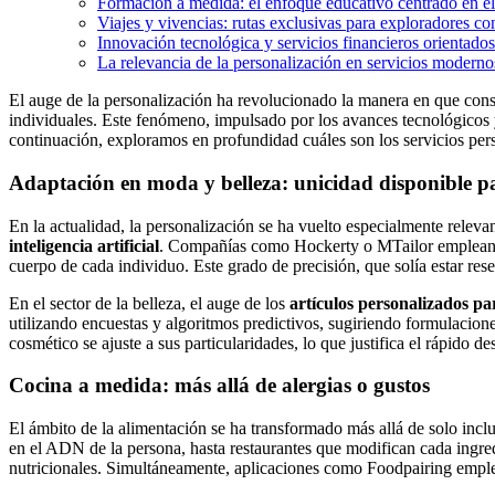
Formación a medida: el enfoque educativo centrado en el
Viajes y vivencias: rutas exclusivas para exploradores 
Innovación tecnológica y servicios financieros orientados 
La relevancia de la personalización en servicios moderno
El auge de la personalización ha revolucionado la manera en que cons
individuales. Este fenómeno, impulsado por los avances tecnológicos 
continuación, exploramos en profundidad cuáles son los servicios pers
Adaptación en moda y belleza: unicidad disponible p
En la actualidad, la personalización se ha vuelto especialmente releva
inteligencia artificial
. Compañías como Hockerty o MTailor emplean al
cuerpo de cada individuo. Este grado de precisión, que solía estar rese
En el sector de la belleza, el auge de los
artículos personalizados par
utilizando encuestas y algoritmos predictivos, sugiriendo formulacion
cosmético se ajuste a sus particularidades, lo que justifica el rápido des
Cocina a medida: más allá de alergias o gustos
El ámbito de la alimentación se ha transformado más allá de solo incl
en el ADN de la persona, hasta restaurantes que modifican cada ingred
nutricionales. Simultáneamente, aplicaciones como Foodpairing emplean i