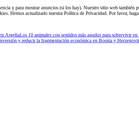
riencia y para mostrar anuncios (si los hay). Nuestro sitio web tambié
kies. Hemos actualizado nuestra Política de Privacidad. Por favor, haga 
 en Argelia
Los 10 animales con sentidos más agudos para sobrevivir en 
 inversión y reducir la fragmentación económica en Bosnia y Herzegovi