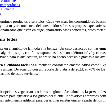
 estudiante
contemporáneos
al cliente
s
umimos productos y servicios. Cada vez más, los consumidores buscan e
y una mayor conciencia del consumidor sobre sus propias expectativas,
onalizados que están en auge, analizando casos concretos, datos recient
ara todos
nte en el ámbito de la moda y la belleza. Un caso destacado son las
emp
goritmos que, con fotos capturadas desde un teléfono móvil y ciertas 
rvado para la alta costura, ahora se ha hecho accesible gracias a los av
a el cuidado facial
ha aumentado considerablemente. Sitios como SkinV
es únicas. De acuerdo con un reporte de Statista de 2023, el 70% de lo
arrollo de estos servicios.
uir opciones vegetarianas o libres de gluten. Actualmente,
la personaliz
iente para ajustarse a los gustos del cliente. Innovadoras empresas co
nteligencia artificial para desarrollar recetas únicas a partir de los i