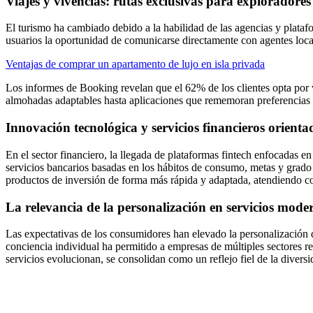
Viajes y vivencias: rutas exclusivas para explorador
El turismo ha cambiado debido a la habilidad de las agencias y plataf
usuarios la oportunidad de comunicarse directamente con agentes locale
Ventajas de comprar un apartamento de lujo en isla privada
Los informes de Booking revelan que el 62% de los clientes opta por v
almohadas adaptables hasta aplicaciones que rememoran preferencias 
Innovación tecnológica y servicios financieros orientad
En el sector financiero, la llegada de plataformas fintech enfocadas e
servicios bancarios basadas en los hábitos de consumo, metas y grado d
productos de inversión de forma más rápida y adaptada, atendiendo c
La relevancia de la personalización en servicios mode
Las expectativas de los consumidores han elevado la personalización d
conciencia individual ha permitido a empresas de múltiples sectores 
servicios evolucionan, se consolidan como un reflejo fiel de la divers