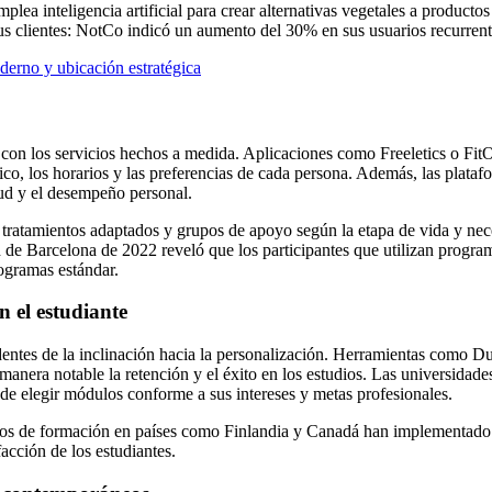
 inteligencia artificial para crear alternativas vegetales a productos 
sus clientes: NotCo indicó un aumento del 30% en sus usuarios recurrent
erno y ubicación estratégica
 con los servicios hechos a medida. Aplicaciones como Freeletics o FitOn
ico, los horarios y las preferencias de cada persona. Además, las plata
lud y el desempeño personal.
ratamientos adaptados y grupos de apoyo según la etapa de vida y nece
ad de Barcelona de 2022 reveló que los participantes que utilizan prog
ogramas estándar.
 el estudiante
ntes de la inclinación hacia la personalización. Herramientas como Duo
manera notable la retención y el éxito en los estudios. Las universidade
n de elegir módulos conforme a sus intereses y metas profesionales.
ntros de formación en países como Finlandia y Canadá han implementado 
acción de los estudiantes.