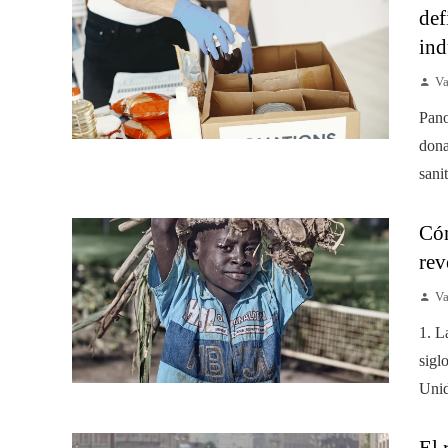
def
ind
Va
Pano
dona
sanit
Cóm
rev
Va
1. L
sigl
Unid
El 