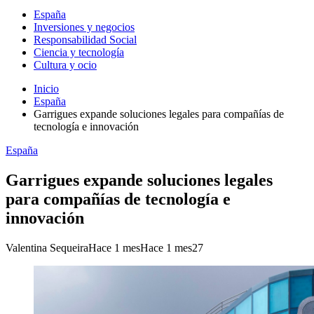
España
Inversiones y negocios
Responsabilidad Social
Ciencia y tecnología
Cultura y ocio
Inicio
España
Garrigues expande soluciones legales para compañías de
tecnología e innovación
España
Garrigues expande soluciones legales
para compañías de tecnología e
innovación
Valentina Sequeira
Hace 1 mes
Hace 1 mes
27