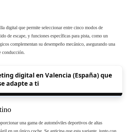
la digital que permite seleccionar entre cinco modos de
nido de escape, y funciones específicas para pista, como un
lógicos complementan su desempeño mecánico, asegurando una
e conducción.
ting digital en Valencia (España) que
e adapte a ti
tino
oporcionar una gama de automóviles deportivos de altas
ágil en un único coche. Se anticipa que esta variante, junto con