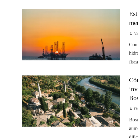
Est
mer
Va
Cont
hidr
fisc
Cóm
inv
Bos
Ot
Bosn
aume
difi