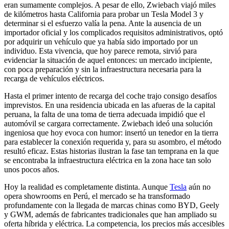
eran sumamente complejos. A pesar de ello, Zwiebach viajó miles
de kilómetros hasta California para probar un Tesla Model 3 y
determinar si el esfuerzo valía la pena. Ante la ausencia de un
importador oficial y los complicados requisitos administrativos, optó
por adquirir un vehículo que ya había sido importado por un
individuo. Esta vivencia, que hoy parece remota, sirvió para
evidenciar la situación de aquel entonces: un mercado incipiente,
con poca preparación y sin la infraestructura necesaria para la
recarga de vehículos eléctricos.
Hasta el primer intento de recarga del coche trajo consigo desafíos
imprevistos. En una residencia ubicada en las afueras de la capital
peruana, la falta de una toma de tierra adecuada impidió que el
automóvil se cargara correctamente. Zwiebach ideó una solución
ingeniosa que hoy evoca con humor: insertó un tenedor en la tierra
para establecer la conexión requerida y, para su asombro, el método
resultó eficaz. Estas historias ilustran la fase tan temprana en la que
se encontraba la infraestructura eléctrica en la zona hace tan solo
unos pocos años.
Hoy la realidad es completamente distinta. Aunque
Tesla
aún no
opera showrooms en Perú, el mercado se ha transformado
profundamente con la llegada de marcas chinas como BYD, Geely
y GWM, además de fabricantes tradicionales que han ampliado su
oferta híbrida y eléctrica. La competencia, los precios más accesibles