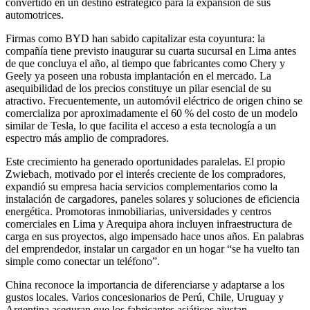
convertido en un destino estratégico para la expansión de sus
automotrices.
Firmas como BYD han sabido capitalizar esta coyuntura: la
compañía tiene previsto inaugurar su cuarta sucursal en Lima antes
de que concluya el año, al tiempo que fabricantes como Chery y
Geely ya poseen una robusta implantación en el mercado. La
asequibilidad de los precios constituye un pilar esencial de su
atractivo. Frecuentemente, un automóvil eléctrico de origen chino se
comercializa por aproximadamente el 60 % del costo de un modelo
similar de Tesla, lo que facilita el acceso a esta tecnología a un
espectro más amplio de compradores.
Este crecimiento ha generado oportunidades paralelas. El propio
Zwiebach, motivado por el interés creciente de los compradores,
expandió su empresa hacia servicios complementarios como la
instalación de cargadores, paneles solares y soluciones de eficiencia
energética. Promotoras inmobiliarias, universidades y centros
comerciales en Lima y Arequipa ahora incluyen infraestructura de
carga en sus proyectos, algo impensado hace unos años. En palabras
del emprendedor, instalar un cargador en un hogar “se ha vuelto tan
simple como conectar un teléfono”.
China reconoce la importancia de diferenciarse y adaptarse a los
gustos locales. Varios concesionarios de Perú, Chile, Uruguay y
Argentina aseguran que los fabricantes asiáticos ajustan