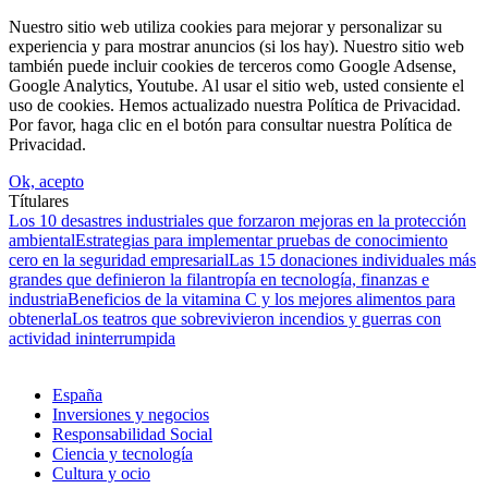
Nuestro sitio web utiliza cookies para mejorar y personalizar su
experiencia y para mostrar anuncios (si los hay). Nuestro sitio web
también puede incluir cookies de terceros como Google Adsense,
Google Analytics, Youtube. Al usar el sitio web, usted consiente el
uso de cookies. Hemos actualizado nuestra Política de Privacidad.
Por favor, haga clic en el botón para consultar nuestra Política de
Privacidad.
Ok, acepto
Títulares
Los 10 desastres industriales que forzaron mejoras en la protección
ambiental
Estrategias para implementar pruebas de conocimiento
cero en la seguridad empresarial
Las 15 donaciones individuales más
grandes que definieron la filantropía en tecnología, finanzas e
industria
Beneficios de la vitamina C y los mejores alimentos para
obtenerla
Los teatros que sobrevivieron incendios y guerras con
actividad ininterrumpida
España
Inversiones y negocios
Responsabilidad Social
Ciencia y tecnología
Cultura y ocio