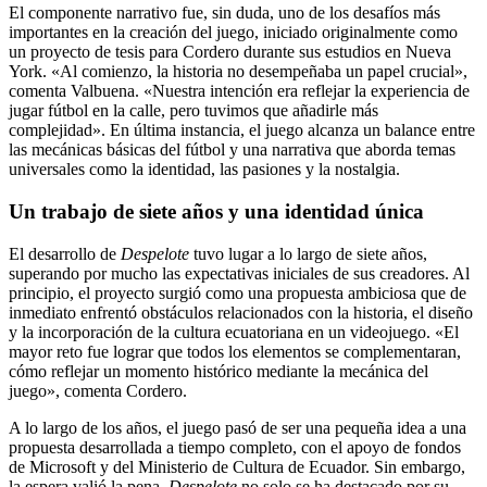
El componente narrativo fue, sin duda, uno de los desafíos más
importantes en la creación del juego, iniciado originalmente como
un proyecto de tesis para Cordero durante sus estudios en Nueva
York. «Al comienzo, la historia no desempeñaba un papel crucial»,
comenta Valbuena. «Nuestra intención era reflejar la experiencia de
jugar fútbol en la calle, pero tuvimos que añadirle más
complejidad». En última instancia, el juego alcanza un balance entre
las mecánicas básicas del fútbol y una narrativa que aborda temas
universales como la identidad, las pasiones y la nostalgia.
Un trabajo de siete años y una identidad única
El desarrollo de
Despelote
tuvo lugar a lo largo de siete años,
superando por mucho las expectativas iniciales de sus creadores. Al
principio, el proyecto surgió como una propuesta ambiciosa que de
inmediato enfrentó obstáculos relacionados con la historia, el diseño
y la incorporación de la cultura ecuatoriana en un videojuego. «El
mayor reto fue lograr que todos los elementos se complementaran,
cómo reflejar un momento histórico mediante la mecánica del
juego», comenta Cordero.
A lo largo de los años, el juego pasó de ser una pequeña idea a una
propuesta desarrollada a tiempo completo, con el apoyo de fondos
de Microsoft y del Ministerio de Cultura de Ecuador. Sin embargo,
la espera valió la pena.
Despelote
no solo se ha destacado por su