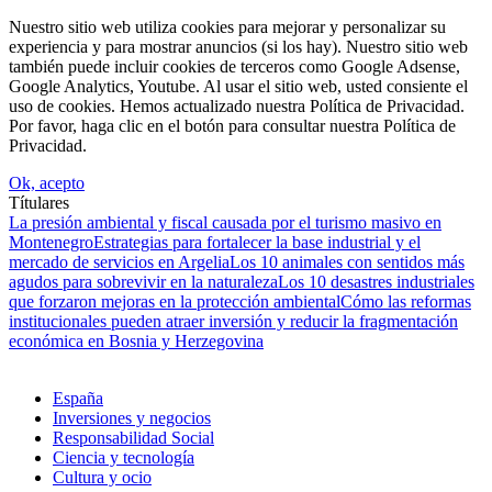
Nuestro sitio web utiliza cookies para mejorar y personalizar su
experiencia y para mostrar anuncios (si los hay). Nuestro sitio web
también puede incluir cookies de terceros como Google Adsense,
Google Analytics, Youtube. Al usar el sitio web, usted consiente el
uso de cookies. Hemos actualizado nuestra Política de Privacidad.
Por favor, haga clic en el botón para consultar nuestra Política de
Privacidad.
Ok, acepto
Títulares
La presión ambiental y fiscal causada por el turismo masivo en
Montenegro
Estrategias para fortalecer la base industrial y el
mercado de servicios en Argelia
Los 10 animales con sentidos más
agudos para sobrevivir en la naturaleza
Los 10 desastres industriales
que forzaron mejoras en la protección ambiental
Cómo las reformas
institucionales pueden atraer inversión y reducir la fragmentación
económica en Bosnia y Herzegovina
España
Inversiones y negocios
Responsabilidad Social
Ciencia y tecnología
Cultura y ocio