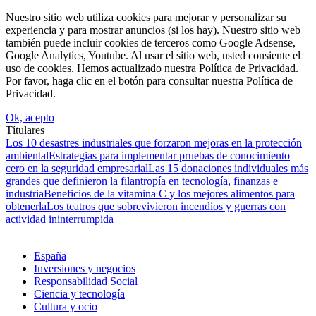
Nuestro sitio web utiliza cookies para mejorar y personalizar su
experiencia y para mostrar anuncios (si los hay). Nuestro sitio web
también puede incluir cookies de terceros como Google Adsense,
Google Analytics, Youtube. Al usar el sitio web, usted consiente el
uso de cookies. Hemos actualizado nuestra Política de Privacidad.
Por favor, haga clic en el botón para consultar nuestra Política de
Privacidad.
Ok, acepto
Títulares
Los 10 desastres industriales que forzaron mejoras en la protección
ambiental
Estrategias para implementar pruebas de conocimiento
cero en la seguridad empresarial
Las 15 donaciones individuales más
grandes que definieron la filantropía en tecnología, finanzas e
industria
Beneficios de la vitamina C y los mejores alimentos para
obtenerla
Los teatros que sobrevivieron incendios y guerras con
actividad ininterrumpida
España
Inversiones y negocios
Responsabilidad Social
Ciencia y tecnología
Cultura y ocio