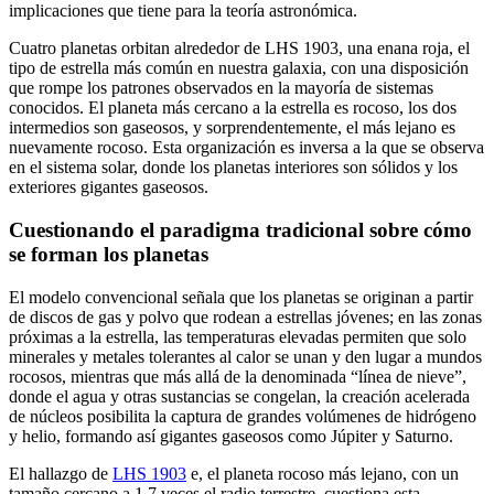
implicaciones que tiene para la teoría astronómica.
Cuatro planetas orbitan alrededor de LHS 1903, una enana roja, el
tipo de estrella más común en nuestra galaxia, con una disposición
que rompe los patrones observados en la mayoría de sistemas
conocidos. El planeta más cercano a la estrella es rocoso, los dos
intermedios son gaseosos, y sorprendentemente, el más lejano es
nuevamente rocoso. Esta organización es inversa a la que se observa
en el sistema solar, donde los planetas interiores son sólidos y los
exteriores gigantes gaseosos.
Cuestionando el paradigma tradicional sobre cómo
se forman los planetas
El modelo convencional señala que los planetas se originan a partir
de discos de gas y polvo que rodean a estrellas jóvenes; en las zonas
próximas a la estrella, las temperaturas elevadas permiten que solo
minerales y metales tolerantes al calor se unan y den lugar a mundos
rocosos, mientras que más allá de la denominada “línea de nieve”,
donde el agua y otras sustancias se congelan, la creación acelerada
de núcleos posibilita la captura de grandes volúmenes de hidrógeno
y helio, formando así gigantes gaseosos como Júpiter y Saturno.
El hallazgo de
LHS 1903
e, el planeta rocoso más lejano, con un
tamaño cercano a 1,7 veces el radio terrestre, cuestiona esta