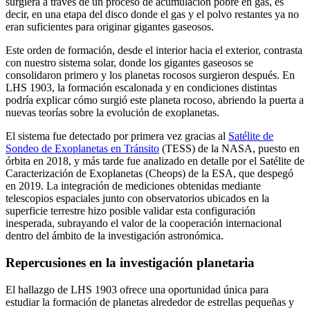
surgiera a través de un proceso de acumulación pobre en gas, es
decir, en una etapa del disco donde el gas y el polvo restantes ya no
eran suficientes para originar gigantes gaseosos.
Este orden de formación, desde el interior hacia el exterior, contrasta
con nuestro sistema solar, donde los gigantes gaseosos se
consolidaron primero y los planetas rocosos surgieron después. En
LHS 1903, la formación escalonada y en condiciones distintas
podría explicar cómo surgió este planeta rocoso, abriendo la puerta a
nuevas teorías sobre la evolución de exoplanetas.
El sistema fue detectado por primera vez gracias al
Satélite de
Sondeo de Exoplanetas en Tránsito
(TESS) de la NASA, puesto en
órbita en 2018, y más tarde fue analizado en detalle por el Satélite de
Caracterización de Exoplanetas (Cheops) de la ESA, que despegó
en 2019. La integración de mediciones obtenidas mediante
telescopios espaciales junto con observatorios ubicados en la
superficie terrestre hizo posible validar esta configuración
inesperada, subrayando el valor de la cooperación internacional
dentro del ámbito de la investigación astronómica.
Repercusiones en la investigación planetaria
El hallazgo de LHS 1903 ofrece una oportunidad única para
estudiar la formación de planetas alrededor de estrellas pequeñas y