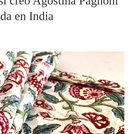
así creó Agostina Pagnoni
da en India