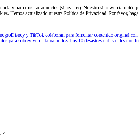
riencia y para mostrar anuncios (si los hay). Nuestro sitio web tambié
kies. Hemos actualizado nuestra Política de Privacidad. Por favor, haga 
enegro
Disney y TikTok colaboran para fomentar contenido original con
os para sobrevivir en la naturaleza
Los 10 desastres industriales que f
má?