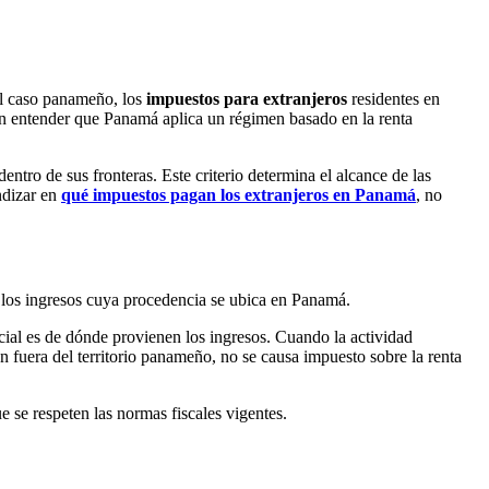
el caso panameño, los
impuestos para extranjeros
residentes en
 en entender que Panamá aplica un régimen basado en la renta
ntro de sus fronteras. Este criterio determina el alcance de las
undizar en
qué impuestos pagan los extranjeros en Panamá
, no
ta los ingresos cuya procedencia se ubica en Panamá.
ncial es de dónde provienen los ingresos. Cuando la actividad
n fuera del territorio panameño, no se causa impuesto sobre la renta
e se respeten las normas fiscales vigentes.