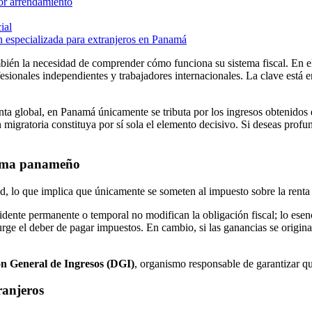
por arrendamiento
ial
ón especializada para extranjeros en Panamá
mbién la necesidad de comprender cómo funciona su sistema fiscal. En 
esionales independientes y trabajadores internacionales. La clave está
ta global, en Panamá únicamente se tributa por los ingresos obtenidos de
n migratoria constituya por sí sola el elemento decisivo. Si deseas prof
istema panameño
idad, lo que implica que únicamente se someten al impuesto sobre la ren
sidente permanente o temporal no modifican la obligación fiscal; lo ese
rge el deber de pagar impuestos. En cambio, si las ganancias se origina
ón General de Ingresos (DGI)
, organismo responsable de garantizar qu
ranjeros