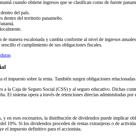
Panamá cuando obtiene ingresos que se clasifican como de fuente panameñ
dentro del país.
es dentro del territorio panameño.
 Panamá.
 localmente.
ica de manera escalonada y cambia conforme al nivel de ingresos anuales,
sencillo el cumplimiento de sus obligaciones fiscales.
nduras
ial
a el impuesto sobre la renta. También surgen obligaciones relacionadas 
es a la Caja de Seguro Social (CSS) y al seguro educativo. Dichas contri
ña. El sistema opera a través de retenciones directas administradas por 
 y en esos escenarios, la distribución de dividendos puede implicar obl
 del 10%. Si los dividendos proceden de rentas extranjeras o de activid
ye el impuesto definitivo para el accionista.