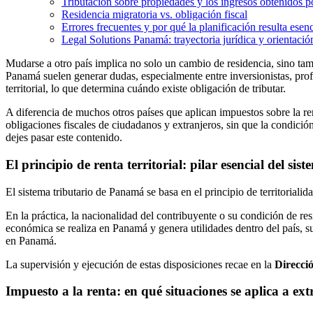
Tributación sobre propiedades y los ingresos obtenidos 
Residencia migratoria vs. obligación fiscal
Errores frecuentes y por qué la planificación resulta esenc
Legal Solutions Panamá: trayectoria jurídica y orientaci
Mudarse a otro país implica no solo un cambio de residencia, sino ta
Panamá suelen generar dudas, especialmente entre inversionistas, prof
territorial, lo que determina cuándo existe obligación de tributar.
A diferencia de muchos otros países que aplican impuestos sobre la ren
obligaciones fiscales de ciudadanos y extranjeros, sin que la condició
dejes pasar este contenido.
El principio de renta territorial: pilar esencial del s
El sistema tributario de Panamá se basa en el principio de territorial
En la práctica, la nacionalidad del contribuyente o su condición de re
económica se realiza en Panamá y genera utilidades dentro del país, su
en Panamá.
La supervisión y ejecución de estas disposiciones recae en la
Direcci
Impuesto a la renta: en qué situaciones se aplica a ext