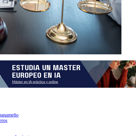
ma panameño
eros