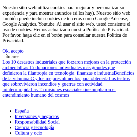
Nuestro sitio web utiliza cookies para mejorar y personalizar su
experiencia y para mostrar anuncios (si los hay). Nuestro sitio web
también puede incluir cookies de terceros como Google Adsense,
Google Analytics, Youtube. Al usar el sitio web, usted consiente el
uso de cookies. Hemos actualizado nuestra Política de Privacidad.
Por favor, haga clic en el botón para consultar nuestra Política de
Privacidad.
Ok, acepto
Títulares
Los 10 desastres industriales que forzaron mejoras en la protección
ambiental
Las 15 donaciones individuales más grandes que
definieron la filantropía en tecnología, finanzas e industria
Beneficios
de la vitamina C y los mejores alimentos para obtenerla
Los teatros
que sobrevivieron incendios y guerras con actividad
ininterrumpida
Las 15 misiones espaciales que ampliaron el
entendimiento humano del cosmos
España
Inversiones y negocios
Responsabilidad Social
Ciencia y tecnología
Cultura y ocio