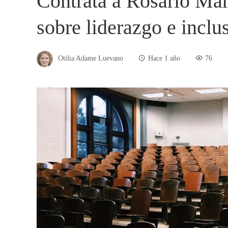
Contrata a Rosario Mar
sobre liderazgo e inclu
Otilia Adame Luevano
Hace 1 año
76