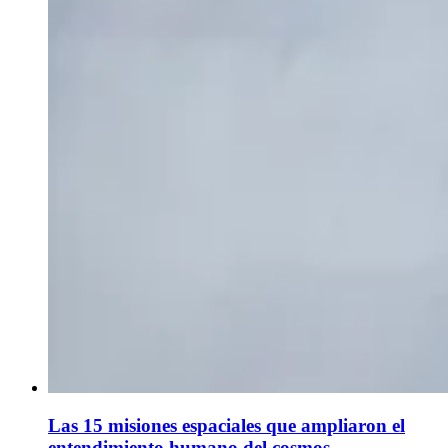
Las 15 misiones espaciales que ampliaron el
entendimiento humano del cosmos