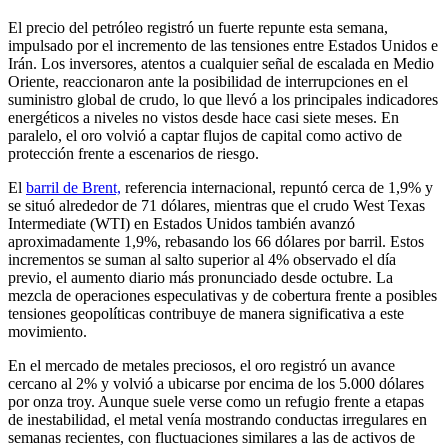
El precio del petróleo registró un fuerte repunte esta semana,
impulsado por el incremento de las tensiones entre Estados Unidos e
Irán. Los inversores, atentos a cualquier señal de escalada en Medio
Oriente, reaccionaron ante la posibilidad de interrupciones en el
suministro global de crudo, lo que llevó a los principales indicadores
energéticos a niveles no vistos desde hace casi siete meses. En
paralelo, el oro volvió a captar flujos de capital como activo de
protección frente a escenarios de riesgo.
El
barril de Brent,
referencia internacional, repuntó cerca de 1,9% y
se situó alrededor de 71 dólares, mientras que el crudo West Texas
Intermediate (WTI) en Estados Unidos también avanzó
aproximadamente 1,9%, rebasando los 66 dólares por barril. Estos
incrementos se suman al salto superior al 4% observado el día
previo, el aumento diario más pronunciado desde octubre. La
mezcla de operaciones especulativas y de cobertura frente a posibles
tensiones geopolíticas contribuye de manera significativa a este
movimiento.
En el mercado de metales preciosos, el oro registró un avance
cercano al 2% y volvió a ubicarse por encima de los 5.000 dólares
por onza troy. Aunque suele verse como un refugio frente a etapas
de inestabilidad, el metal venía mostrando conductas irregulares en
semanas recientes, con fluctuaciones similares a las de activos de