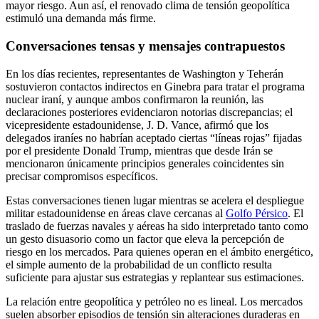
mayor riesgo. Aun así, el renovado clima de tensión geopolítica
estimuló una demanda más firme.
Conversaciones tensas y mensajes contrapuestos
En los días recientes, representantes de Washington y Teherán
sostuvieron contactos indirectos en Ginebra para tratar el programa
nuclear iraní, y aunque ambos confirmaron la reunión, las
declaraciones posteriores evidenciaron notorias discrepancias; el
vicepresidente estadounidense, J. D. Vance, afirmó que los
delegados iraníes no habrían aceptado ciertas “líneas rojas” fijadas
por el presidente Donald Trump, mientras que desde Irán se
mencionaron únicamente principios generales coincidentes sin
precisar compromisos específicos.
Estas conversaciones tienen lugar mientras se acelera el despliegue
militar estadounidense en áreas clave cercanas al
Golfo Pérsico
. El
traslado de fuerzas navales y aéreas ha sido interpretado tanto como
un gesto disuasorio como un factor que eleva la percepción de
riesgo en los mercados. Para quienes operan en el ámbito energético,
el simple aumento de la probabilidad de un conflicto resulta
suficiente para ajustar sus estrategias y replantear sus estimaciones.
La relación entre geopolítica y petróleo no es lineal. Los mercados
suelen absorber episodios de tensión sin alteraciones duraderas en