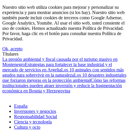
Nuestro sitio web utiliza cookies para mejorar y personalizar su
experiencia y para mostrar anuncios (si los hay). Nuestro sitio web
también puede incluir cookies de terceros como Google Adsense,
Google Analytics, Youtube. Al usar el sitio web, usted consiente el
uso de cookies. Hemos actualizado nuestra Política de Privacidad.
Por favor, haga clic en el botón para consultar nuestra Política de
Privacidad.
Ok, acepto
Títulares
La presión ambiental y fiscal causada por el turismo masivo en
Montenegro
Estrategias para fortalecer la base industrial y el
mercado de servicios en Argelia
Los 10 animales con sentidos más
agudos para sobrevivir en la naturaleza
Los 10 desastres industriales
que forzaron mejoras en la protección ambiental
Cómo las reformas
institucionales pueden atraer inversión y reducir la fragmentación
económica en Bosnia y Herzegovina
España
Inversiones y negocios
Responsabilidad Social
Ciencia y tecnología
Cultura y ocio