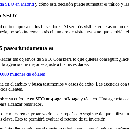
cia SEO en Madrid
y cómo esta decisión puede aumentar el tráfico y la
ia SEO?
ad de tu empresa en los buscadores. Al ser más visible, generas un incr
queda, no solo incrementarás el número de visitantes, sino que también e
 5 pasos fundamentales
lezcas tus objetivos de SEO. Considera lo que quieres conseguir: ¿Incre
ar la agencia que mejor se ajuste a tus necesidades.
.000 millones de dólares
a en el ámbito y busca testimonios y casos de éxito. Las agencias con 
tros clientes.
 sobre su enfoque en
SEO on-page
,
off-page
y técnico. Una agencia comp
para alcanzar resultados.
e muestren el progreso de tus campañas. Asegúrate de que utilizan mét
 clave. Esto te permitirá evaluar el retorno de tu inversión.
te dejes llevar solo por el precio más bajo; considera el valor que ofrec