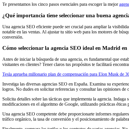
Te presentamos los cinco pasos esenciales para escoger la mejor
agen
¿Qué importancia tiene seleccionar una buena agenc
Una agencia SEO eficiente puede ser crucial para ampliar la visibilid
notable en las ventas. Al ajustar tu sitio web para los motores de bús
conversión.
Cómo seleccionar la agencia SEO ideal en Madrid en
Antes de iniciar la búsqueda de una agencia, es fundamental que estab
visitantes en clientes? Tener claros tus propósitos te facilitará encontr
Tesla aprueba millonario plan de compensación para Elon Musk de 30
Investiga las diversas agencias SEO en España. Examina su experienci
logros. No dudes en solicitar referencias y consultar las opiniones de o
Solicita detalles sobre las tácticas que implementa la agencia. Indaga
modificaciones en el algoritmo de Google, utilizando prácticas éticas 
Una agencia SEO competente debe proporcionarte informes regulares qu
tráfico orgánico, la tasa de conversión y el posicionamiento de palabras
Finalmente, compara las tarifas y los contratos de varias agencias. No 