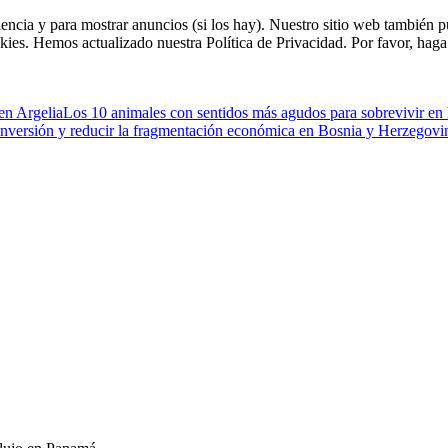
riencia y para mostrar anuncios (si los hay). Nuestro sitio web tambié
kies. Hemos actualizado nuestra Política de Privacidad. Por favor, haga 
 en Argelia
Los 10 animales con sentidos más agudos para sobrevivir en 
 inversión y reducir la fragmentación económica en Bosnia y Herzegovi