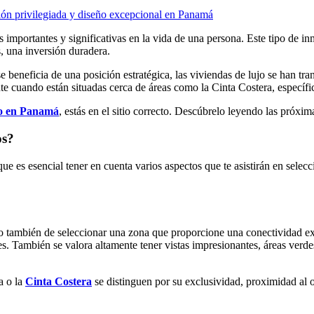
ión privilegiada y diseño excepcional en Panamá
 importantes y significativas en la vida de una persona. Este tipo de in
s, una inversión duradera.
se beneficia de una posición estratégica, las viviendas de lujo se han t
nte cuando están situadas cerca de áreas como la Cinta Costera, específ
so en Panamá
, estás en el sitio correcto. Descúbrelo leyendo las próxim
os?
 que es esencial tener en cuenta varios aspectos que te asistirán en sel
no también de seleccionar una zona que proporcione una conectividad exc
ales. También se valora altamente tener vistas impresionantes, áreas ve
a o la
Cinta Costera
se distinguen por su exclusividad, proximidad al 