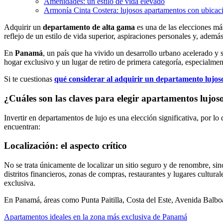
Amenidades: un estilo de vida elevado
Armonía Cinta Costera: lujosos apartamentos con ubicac
Adquirir un
departamento de alta gama
es una de las elecciones más
reflejo de un estilo de vida superior, aspiraciones personales y, ademá
En
Panamá
, un país que ha vivido un desarrollo urbano acelerado y 
hogar exclusivo y un lugar de retiro de primera categoría, especialme
Si te cuestionas
qué considerar al adquirir un departamento lujo
¿Cuáles son las claves para elegir apartamentos lujos
Invertir en departamentos de lujo es una elección significativa, por lo
encuentran:
Localización: el aspecto crítico
No se trata únicamente de localizar un sitio seguro y de renombre, si
distritos financieros, zonas de compras, restaurantes y lugares cultur
exclusiva.
En Panamá, áreas como Punta Paitilla, Costa del Este, Avenida Balbo
Apartamentos ideales en la zona más exclusiva de Panamá