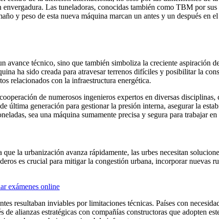
n envergadura. Las tuneladoras, conocidas también como TBM por sus si
maño y peso de esta nueva máquina marcan un antes y un después en el s
un avance técnico, sino que también simboliza la creciente aspiración d
ina ha sido creada para atravesar terrenos difíciles y posibilitar la c
tos relacionados con la infraestructura energética.
ooperación de numerosos ingenieros expertos en diversas disciplinas, d
 última generación para gestionar la presión interna, asegurar la estabi
oneladas, sea una máquina sumamente precisa y segura para trabajar en
a que la urbanización avanza rápidamente, las urbes necesitan solucione
ros es crucial para mitigar la congestión urbana, incorporar nuevas ruta
ilar exámenes online
antes resultaban inviables por limitaciones técnicas. Países con necesid
vés de alianzas estratégicas con compañías constructoras que adopten es