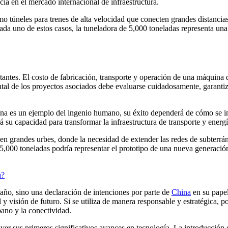
ia en el mercado internacional de infraestructura.
omo túneles para trenes de alta velocidad que conecten grandes distanci
da uno de estos casos, la tuneladora de 5,000 toneladas representa una 
tantes. El costo de fabricación, transporte y operación de una máquina 
tal de los proyectos asociados debe evaluarse cuidadosamente, garantiz
na es un ejemplo del ingenio humano, su éxito dependerá de cómo se in
á su capacidad para transformar la infraestructura de transporte y energ
 en grandes urbes, donde la necesidad de extender las redes de subterrán
5,000 toneladas podría representar el prototipo de una nueva generación
a?
año, sino una declaración de intenciones por parte de
China
en su papel
 visión de futuro. Si se utiliza de manera responsable y estratégica, po
ano y la conectividad.
ver sus primeros significativos avances en tecnología. La introducción