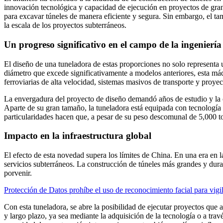
innovación tecnológica y capacidad de ejecución en proyectos de gra
para excavar túneles de manera eficiente y segura. Sin embargo, el ta
la escala de los proyectos subterráneos.
Un progreso significativo en el campo de la ingeniería
El diseño de una tuneladora de estas proporciones no solo representa 
diámetro que excede significativamente a modelos anteriores, esta máqu
ferroviarias de alta velocidad, sistemas masivos de transporte y proyec
La envergadura del proyecto de diseño demandó años de estudio y la c
Aparte de su gran tamaño, la tuneladora está equipada con tecnología de
particularidades hacen que, a pesar de su peso descomunal de 5,000 t
Impacto en la infraestructura global
El efecto de esta novedad supera los límites de China. En una era en l
servicios subterráneos. La construcción de túneles más grandes y durade
porvenir.
Protección de Datos prohíbe el uso de reconocimiento facial para vig
Con esta tuneladora, se abre la posibilidad de ejecutar proyectos que 
y largo plazo, ya sea mediante la adquisición de la tecnología o a tra