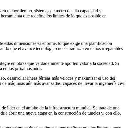
as en menor tiempo, sistemas de metro de alta capacidad y
herramienta que redefine los límites de lo que es posible en
de estas dimensiones es enorme, lo que exige una planificación
ando que el avance tecnológico no se traduzca en daños irreparables
tegre en obras que verdaderamente aporten valor a la sociedad. Si
ía en los próximos años.
eo, desarrollar líneas férreas más veloces y maximizar el uso del
 de máquinas aún más avanzadas, capaces de llevar la ingeniería civil
 de líder en el ámbito de la infraestructura mundial. Se trata de una
dría abrir una nueva etapa en la construcción de túneles y, con ello,
 de una máquina de tales dimensiones reafirma que los límites siguen