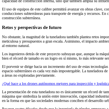
capacidad de construcción interna, sino que también amplía su influenc
El uso de equipos de este calibre permitirá avanzar en obras clave, c
conducciones subterráneas para transporte de energía y recursos. En ca
construcción subterránea.
Retos y perspectivas de futuro
No obstante, la magnitud de la tuneladora también plantea retos impor
meticulosa y presupuestos a gran escala. Asimismo, el impacto ambien
al entorno natural.
Los ingenieros detrás de este proyecto subrayan que, aunque la máqui
bien el récord de tamaño es un logro en sí mismo, lo más relevante ser
El porvenir se dirige hacia un incremento del uso de estas tecnologías
espacio subterráneo es cada vez más impostergable. La tuneladora de 
a áreas no exploradas previamente.
¿Qué hace a los drones autónomos mejores para inspección y logístic
La presentación de esta tuneladora no es únicamente un récord de tam
máquina que simboliza la unión entre innovación, capacidad industrial y
en la forma en que las sociedades modernas conciben el desarrollo urb
Pasaron cuatro décadas desde que la ingeniería de túneles empezara a 