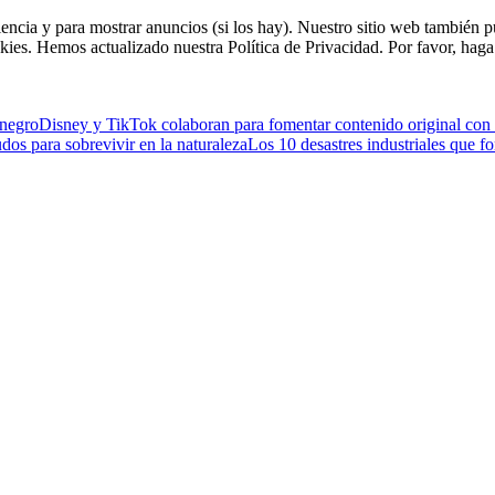
riencia y para mostrar anuncios (si los hay). Nuestro sitio web tambié
kies. Hemos actualizado nuestra Política de Privacidad. Por favor, haga 
enegro
Disney y TikTok colaboran para fomentar contenido original con
os para sobrevivir en la naturaleza
Los 10 desastres industriales que f