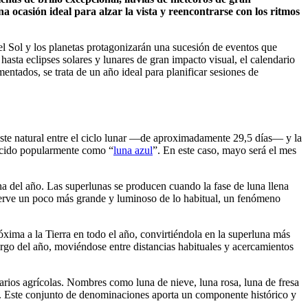
 ocasión ideal para alzar la vista y reencontrarse con los ritmos
el Sol y los planetas protagonizarán una sucesión de eventos que
sta eclipses solares y lunares de gran impacto visual, el calendario
tados, se trata de un año ideal para planificar sesiones de
ajuste natural entre el ciclo lunar —de aproximadamente 29,5 días— y la
nocido popularmente como “
luna azul
”. En este caso, mayo será el mes
na del año. Las superlunas se producen cuando la fase de luna llena
observe un poco más grande y luminoso de lo habitual, un fenómeno
xima a la Tierra en todo el año, convirtiéndola en la superluna más
argo del año, moviéndose entre distancias habituales y acercamientos
darios agrícolas. Nombres como luna de nieve, luna rosa, luna de fresa
los. Este conjunto de denominaciones aporta un componente histórico y