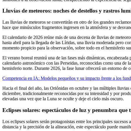
Lluvias de meteoros: noches de destellos y rastros lum
Las lluvias de meteoros se convertirán en otro de los grandes reclamos
hace que minúsculos fragmentos ingresen en la atmósfera y se desvanezc
El calendario de 2026 reúne más de una decena de lluvias de meteoros
hasta abril para la llegada de las Líridas, una lluvia moderada pero c
momento propicio para la observación, sobre todo en el hemisferio sur
El verano boreal reunirá una de las fases más dinámicas, encabezada 
calendario astronómico con las Perseidas, reconocidas como una de la
hemisferio norte. Durante 2026, la fase lunar ofrecerá un entorno de 
Competencia en IA: Modelos pequeños y su impacto frente a los fund
Hacia el final del año, las Oriónidas en octubre y las múltiples lluv
diciembre, tradicionalmente reconocidas por su intensidad y por produc
elevadas una vez que la Luna se oculte y deje el cielo más oscuro.
Eclipses solares: espectáculos de luz y penumbra que 
Los eclipses solares serán protagonistas entre los principales sucesos
distancia y la precisión de la alineación, este espectáculo puede manife