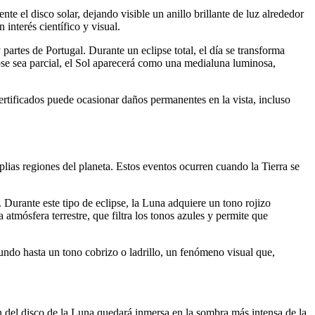
te el disco solar, dejando visible un anillo brillante de luz alrededor
interés científico y visual.
artes de Portugal. Durante un eclipse total, el día se transforma
pse sea parcial, el Sol aparecerá como una medialuna luminosa,
ertificados puede ocasionar daños permanentes en la vista, incluso
mplias regiones del planeta. Estos eventos ocurren cuando la Tierra se
. Durante este tipo de eclipse, la Luna adquiere un tono rojizo
 atmósfera terrestre, que filtra los tonos azules y permite que
undo hasta un tono cobrizo o ladrillo, un fenómeno visual que,
ón del disco de la Luna quedará inmersa en la sombra más intensa de la