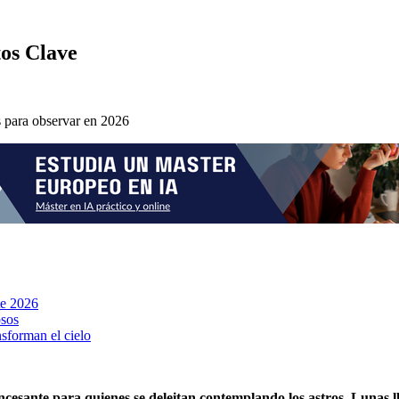
tos Clave
te 2026
osos
nsforman el cielo
esante para quienes se deleitan contemplando los astros. Lunas lle