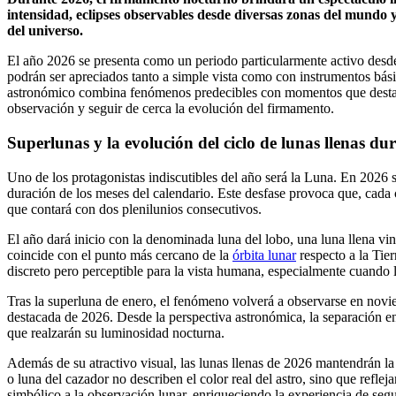
intensidad, eclipses observables desde diversas zonas del mundo y
del universo.
El año 2026 se presenta como un periodo particularmente activo desde 
podrán ser apreciados tanto a simple vista como con instrumentos bási
astronómico combina fenómenos predecibles con momentos que destacan 
observación y seguir de cerca la evolución del firmamento.
Superlunas y la evolución del ciclo de lunas llenas du
Uno de los protagonistas indiscutibles del año será la Luna. En 2026 s
duración de los meses del calendario. Este desfase provoca que, cad
que contará con dos plenilunios consecutivos.
El año dará inicio con la denominada luna del lobo, una luna llena vi
coincide con el punto más cercano de la
órbita lunar
respecto a la Tie
discreto pero perceptible para la vista humana, especialmente cuando 
Tras la superluna de enero, el fenómeno volverá a observarse en novie
destacada de 2026. Desde la perspectiva astronómica, la separación en
que realzarán su luminosidad nocturna.
Además de su atractivo visual, las lunas llenas de 2026 mantendrán la
o luna del cazador no describen el color real del astro, sino que refl
simbólico a la observación lunar, enriqueciendo la experiencia de seg