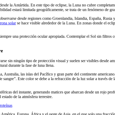
desde la Antártida. En este tipo de eclipse, la Luna no cubre completamen
ilidad estará limitada geográficamente, se trata de un fenómeno de gran 
 observarse desde regiones como Groenlandia, Islandia, España, Rusia y p
rona solar
se hace visible alrededor de la Luna. En zonas donde el ecli
iempre una protección ocular apropiada. Contemplar el Sol sin filtros c
re
varse sin ningún tipo de protección visual y suelen ser visibles desde a
tural durante la fase de luna llena.
, Australia, las islas del Pacífico y gran parte del continente americano
sangre”. Este color se debe a la refracción de la luz solar a través de la
féricas del instante, generando matices que abarcan desde un rojo prof
 estado de la atmósfera terrestre.
roteínas
de América, Europa, África y el oeste de Asia, en el que solo una fracci