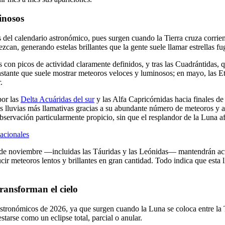
inosos
 del calendario astronómico, pues surgen cuando la Tierra cruza corrien
an, generando estelas brillantes que la gente suele llamar estrellas fu
 con picos de actividad claramente definidos, y tras las Cuadrántidas,
onstante que suele mostrar meteoros veloces y luminosos; en mayo, las E
.
por las
Delta Acuáridas del sur
y las Alfa Capricórnidas hacia finales de 
s lluvias más llamativas gracias a su abundante número de meteoros y a
observación particularmente propicio, sin que el resplandor de la Luna
acionales
ias de noviembre —incluidas las Táuridas y las Leónidas— mantendrán act
ir meteoros lentos y brillantes en gran cantidad. Todo indica que esta l
transforman el cielo
 astronómicos de 2026, ya que surgen cuando la Luna se coloca entre la 
starse como un eclipse total, parcial o anular.