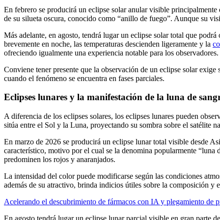
En febrero se producirá un eclipse solar anular visible principalmente 
de su silueta oscura, conocido como “anillo de fuego”. Aunque su visib
Más adelante, en agosto, tendrá lugar un eclipse solar total que podrá
brevemente en noche, las temperaturas descienden ligeramente y la
co
ofreciendo igualmente una experiencia notable para los observadores.
Conviene tener presente que la observación de un eclipse solar exige s
cuando el fenómeno se encuentra en fases parciales.
Eclipses lunares y la manifestación de la luna de sang
A diferencia de los eclipses solares, los eclipses lunares pueden obser
sitúa entre el Sol y la Luna, proyectando su sombra sobre el satélite na
En marzo de 2026 se producirá un eclipse lunar total visible desde Asia
característico, motivo por el cual se la denomina popularmente “luna de 
predominen los rojos y anaranjados.
La intensidad del color puede modificarse según las condiciones atmos
además de su atractivo, brinda indicios útiles sobre la composición y el
Acelerando el descubrimiento de fármacos con IA y plegamiento de p
En agosto tendrá lugar un eclipse lunar parcial visible en gran parte 