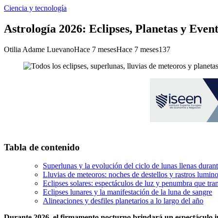
Ciencia y tecnología
Astrología 2026: Eclipses, Planetas y Even
Otilia Adame Luevano
Hace 7 meses
Hace 7 meses
137
Tabla de contenido
Superlunas y la evolución del ciclo de lunas llenas duran
Lluvias de meteoros: noches de destellos y rastros lumin
Eclipses solares: espectáculos de luz y penumbra que tra
Eclipses lunares y la manifestación de la luna de sangre
Alineaciones y desfiles planetarios a lo largo del año
Durante 2026, el firmamento nocturno brindará un espectáculo inc