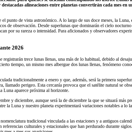
 destacadas alineaciones entre planetas convertirán cada mes en una
el punto de vista astronómico. A lo largo de sus doce meses, la Luna, 
cos de observación. Desde superlunas que dominarán el cielo nocturno ha
por su rareza o intensidad. Para aficionados y observadores experimen
rante 2026
e registrarán trece lunas llenas, una más de lo habitual, debido al des
a cierto tiempo, un mismo mes albergue dos lunas llenas, fenómeno co
nculada tradicionalmente a enero y que, además, será la primera superlu
rra, llamado perigeo. Esta cercanía provoca que el satélite natural se 
la Luna aparece próxima al horizonte.
mbre y diciembre, aunque será la de diciembre la que se situará más pró
tre la Luna y nuestro planeta experimentará variaciones notables a lo l
 nomenclatura tradicional vinculada a las estaciones y a antiguos calen
ejan referencias culturales y estacionales que han perdurado durante sig
uir mes a mes sus apariciones.