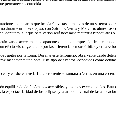
 que permanece oscurecida.
raciones planetarias que brindarán vistas llamativas de un sistema solar
rno durante un breve lapso, con Saturno, Venus y Mercurio alineados cer
l conjunto, aunque para verlos será necesario recurrir a binoculares o 
recerán varios acercamientos aparentes, dando la impresión de que ambo
un efecto visual generado por las diferencias en sus órbitas y en la vel
n de Júpiter por la Luna. Durante este fenómeno, observable desde deter
aproximadamente una hora. Este tipo de eventos, conocidos como oculta
necer, y en diciembre la Luna creciente se sumará a Venus en una escena
n equilibrada de fenómenos accesibles y eventos excepcionales. Para qu
s, la espectacularidad de los eclipses y la armonía visual de las alineac