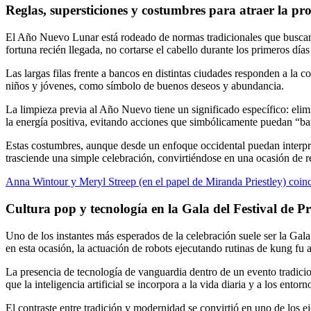
Reglas, supersticiones y costumbres para atraer la pr
El Año Nuevo Lunar está rodeado de normas tradicionales que buscan a
fortuna recién llegada, no cortarse el cabello durante los primeros días 
Las largas filas frente a bancos en distintas ciudades responden a la 
niños y jóvenes, como símbolo de buenos deseos y abundancia.
La limpieza previa al Año Nuevo tiene un significado específico: elimi
la energía positiva, evitando acciones que simbólicamente puedan “bar
Estas costumbres, aunque desde un enfoque occidental puedan interpre
trasciende una simple celebración, convirtiéndose en una ocasión de r
Anna Wintour y Meryl Streep (en el papel de Miranda Priestley) coin
Cultura pop y tecnología en la Gala del Festival de 
Uno de los instantes más esperados de la celebración suele ser la Gal
en esta ocasión, la actuación de robots ejecutando rutinas de kung fu a
La presencia de tecnología de vanguardia dentro de un evento tradici
que la inteligencia artificial se incorpora a la vida diaria y a los entor
El contraste entre tradición y modernidad se convirtió en uno de los ej