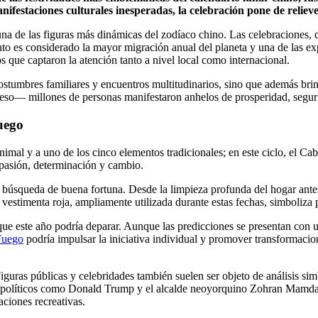
ifestaciones culturales inesperadas, la celebración pone de relieve 
 una de las figuras más dinámicas del zodíaco chino. Las celebraciones
to es considerado la mayor migración anual del planeta y una de las exp
 que captaron la atención tanto a nivel local como internacional.
ostumbres familiares y encuentros multitudinarios, sino que además brin
greso— millones de personas manifestaron anhelos de prosperidad, seg
uego
nimal y a uno de los cinco elementos tradicionales; en este ciclo, el C
e pasión, determinación y cambio.
 búsqueda de buena fortuna. Desde la limpieza profunda del hogar antes 
a vestimenta roja, ampliamente utilizada durante estas fechas, simboliza
ue este año podría deparar. Aunque las predicciones se presentan con u
Fuego
podría impulsar la iniciativa individual y promover transformacion
Figuras públicas y celebridades también suelen ser objeto de análisis si
olíticos como Donald Trump y el alcalde neoyorquino Zohran Mamdani, 
aciones recreativas.