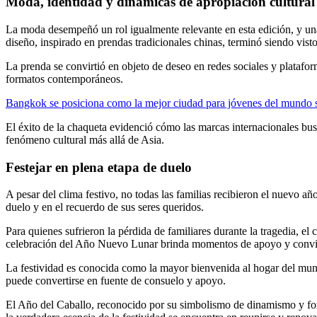
Moda, identidad y dinámicas de apropiación cultural
La moda desempeñó un rol igualmente relevante en esta edición, y un
diseño, inspirado en prendas tradicionales chinas, terminó siendo visto
La prenda se convirtió en objeto de deseo en redes sociales y platafor
formatos contemporáneos.
Bangkok se posiciona como la mejor ciudad para jóvenes del mundo
El éxito de la chaqueta evidenció cómo las marcas internacionales bu
fenómeno cultural más allá de Asia.
Festejar en plena etapa de duelo
A pesar del clima festivo, no todas las familias recibieron el nuevo 
duelo y en el recuerdo de sus seres queridos.
Para quienes sufrieron la pérdida de familiares durante la tragedia, el 
celebración del Año Nuevo Lunar brinda momentos de apoyo y convi
La festividad es conocida como la mayor bienvenida al hogar del mundo
puede convertirse en fuente de consuelo y apoyo.
El Año del Caballo, reconocido por su simbolismo de dinamismo y forta