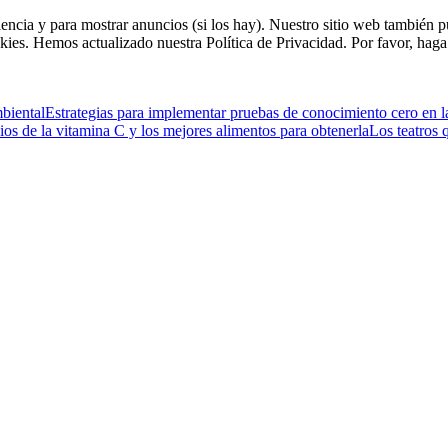
riencia y para mostrar anuncios (si los hay). Nuestro sitio web tambié
kies. Hemos actualizado nuestra Política de Privacidad. Por favor, haga 
mbiental
Estrategias para implementar pruebas de conocimiento cero en l
ios de la vitamina C y los mejores alimentos para obtenerla
Los teatros 