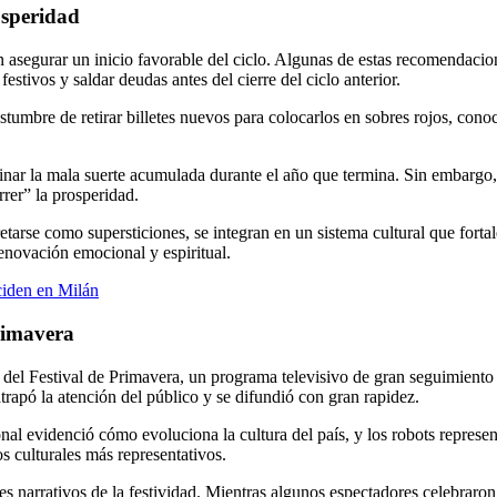
osperidad
segurar un inicio favorable del ciclo. Algunas de estas recomendacione
festivos y saldar deudas antes del cierre del ciclo anterior.
costumbre de retirar billetes nuevos para colocarlos en sobres rojos, co
nar la mala suerte acumulada durante el año que termina. Sin embargo, u
rer” la prosperidad.
tarse como supersticiones, se integran en un sistema cultural que fort
enovación emocional y espiritual.
ciden en Milán
Primavera
a del Festival de Primavera, un programa televisivo de gran seguimiento
trapó la atención del público y se difundió con gran rapidez.
onal evidenció cómo evoluciona la cultura del país, y los robots repre
nos culturales más representativos.
es narrativos de la festividad. Mientras algunos espectadores celebraron