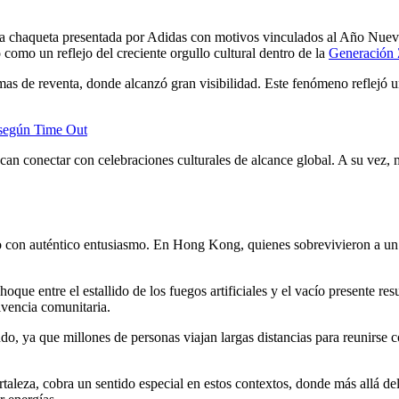
a chaqueta presentada por Adidas con motivos vinculados al Año Nuevo 
 como un reflejo del creciente orgullo cultural dentro de la
Generación
mas de reventa, donde alcanzó gran visibilidad. Este fenómeno reflejó un
 según Time Out
scan conectar con celebraciones culturales de alcance global. A su ve
año con auténtico entusiasmo. En Hong Kong, quienes sobrevivieron a un 
choque entre el estallido de los fuegos artificiales y el vacío presente re
vencia comunitaria.
, ya que millones de personas viajan largas distancias para reunirse c
leza, cobra un sentido especial en estos contextos, donde más allá del e