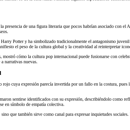
la presencia de una figura literaria que pocos habrían asociado con e
seos.
e Harry Potter y ha simbolizado tradicionalmente el antagonismo juveni
sto el peso de la cultura global y la creatividad al reinterpretar icon
s, mostró cómo la cultura pop internacional puede fusionarse con celebr
e a narrativas nuevas.
l
ojo cuya expresión parecía invertida por un fallo en la costura, pues la
rmaron sentirse identificados con su expresión, describiéndolo como ref
se en símbolo de empatía colectiva.
, sino que también sirve como canal para expresar inquietudes sociales.