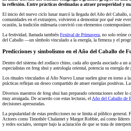
la reflexión. Entre prácticas destinadas a atraer prosperidad y man
El inicio del nuevo ciclo lunar marcó la llegada del Año del Caballo,
comunidades en el extranjero, volvieron a demostrar por qué este even
ocasión, la tradición milenaria convivió con elementos contemporáneos
La festividad, llamada también
Festival de Primavera
, no solo reúne c
del Caballo —un símbolo vinculado a la energía, la firmeza y el pro
Predicciones y simbolismo en el Año del Caballo de F
Dentro del sistema del zodíaco chino, cada año queda asociado a un a
especialistas en feng shui y astrología oriental, potencia su energía d
Los rituales vinculados al Año Nuevo Lunar suelen girar en torno a la
prácticas reflejan un deseo compartido de atraer energías positivas. L
Diversos maestros de feng shui han preparado orientaciones sobre lo q
muy arraigada. De acuerdo con estas lecturas, el
Año del Caballo de 
decisiones apresuradas.
La popularidad de estas predicciones no se limita al público general. 
Actores como Timothée Chalamet y Margot Robbie, así como líderes p
y redes sociales, siempre bajo la aclaración de que se trata de interpret