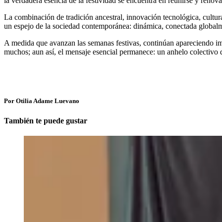
la verdadera esencia de la festividad se encuentra en reunirse y renova
La combinación de tradición ancestral, innovación tecnológica, cultura
un espejo de la sociedad contemporánea: dinámica, conectada globalm
A medida que avanzan las semanas festivas, continúan apareciendo im
muchos; aun así, el mensaje esencial permanece: un anhelo colectivo d
Por Otilia Adame Luevano
También te puede gustar