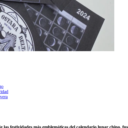
go
ridad
avera
 las festividades más emblemáticas del calendario lunar chino, fus