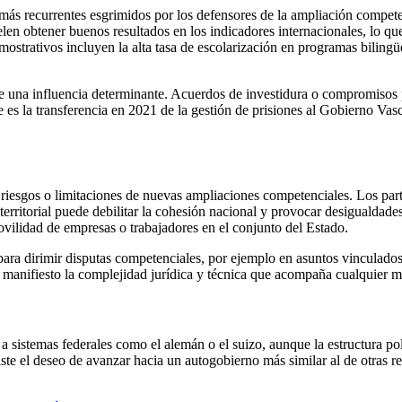
ás recurrentes esgrimidos por los defensores de la ampliación competen
en obtener buenos resultados en los indicadores internacionales, lo que
ostrativos incluyen la alta tasa de escolarización en programas bilingüe
rce una influencia determinante. Acuerdos de investidura o compromisos 
s la transferencia en 2021 de la gestión de prisiones al Gobierno Vasco
s riesgos o limitaciones de nuevas ampliaciones competenciales. Los par
 territorial puede debilitar la cohesión nacional y provocar desigualda
movilidad de empresas o trabajadores en el conjunto del Estado.
para dirimir disputas competenciales, por ejemplo en asuntos vinculados
de manifiesto la complejidad jurídica y técnica que acompaña cualquier m
 a sistemas federales como el alemán o el suizo, aunque la estructura po
iste el deseo de avanzar hacia un autogobierno más similar al de otras re