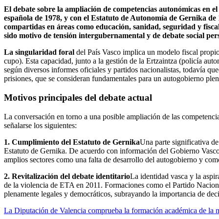
El debate sobre la ampliación de competencias autonómicas en el 
española de 1978, y con el Estatuto de Autonomía de Gernika de 
compartidas en áreas como educación, sanidad, seguridad y fisca
sido motivo de tensión intergubernamental y de debate social pers
La singularidad foral
del País Vasco implica un modelo fiscal propio,
cupo). Esta capacidad, junto a la gestión de la Ertzaintza (policía au
según diversos informes oficiales y partidos nacionalistas, todavía q
prisiones, que se consideran fundamentales para un autogobierno plen
Motivos principales del debate actual
La conversación en torno a una posible ampliación de las competencias
señalarse los siguientes:
1. Cumplimiento del Estatuto de Gernika
Una parte significativa de
Estatuto de Gernika. De acuerdo con información del Gobierno Vasco,
amplios sectores como una falta de desarrollo del autogobierno y co
2. Revitalización del debate identitario
La identidad vasca y la aspir
de la violencia de ETA en 2011. Formaciones como el Partido Nacion
plenamente legales y democráticos, subrayando la importancia de deci
La Diputación de Valencia comprueba la formación académica de la m