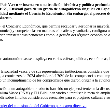
País Vasco se inserta en una tradición histórica y política profun
1979, Euskadi goza de un grado de autogobierno singular en Españ
lidad mediante el Concierto Económico. Sin embargo, el proceso de
istente.
 el Concierto Económico, que permite recaudar y gestionar la mayoría de
tonómica) y competencias en materias educativas y sanitarias, configura 
uedan transferencias pendientes como la gestión del régimen económico d
o.
 autonomómicas se despliega en varias esferas políticas, económicas, id
 la sociedad vasca y de sus representantes institucionales considera que
 a comienzos de 2024 alrededor del 30% de las competencias contemplad
mo un incumplimiento de los compromisos que dieron origen a la autono
ación a un autogobierno robusto han sido un eje persistente en la discusi
alista Vasco (PNV) y EH Bildu han vuelto a impulsar la meta de amplia
dir sobre ámbitos considerados esenciales para el progreso cultural y 
ujer del comisionado del Gobierno para cargo directivo