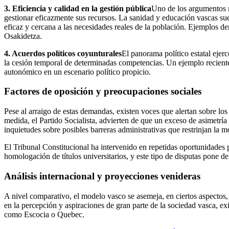
3. Eficiencia y calidad en la gestión pública
Uno de los argumentos m
gestionar eficazmente sus recursos. La sanidad y educación vascas suel
eficaz y cercana a las necesidades reales de la población. Ejemplos dem
Osakidetza.
4. Acuerdos políticos coyunturales
El panorama político estatal eje
la cesión temporal de determinadas competencias. Un ejemplo reciente e
autonómico en un escenario político propicio.
Factores de oposición y preocupaciones sociales
Pese al arraigo de estas demandas, existen voces que alertan sobre lo
medida, el Partido Socialista, advierten de que un exceso de asimetría
inquietudes sobre posibles barreras administrativas que restrinjan la 
El Tribunal Constitucional ha intervenido en repetidas oportunidades 
homologación de títulos universitarios, y este tipo de disputas pone 
Análisis internacional y proyecciones venideras
A nivel comparativo, el modelo vasco se asemeja, en ciertos aspectos,
en la percepción y aspiraciones de gran parte de la sociedad vasca, ex
como Escocia o Quebec.