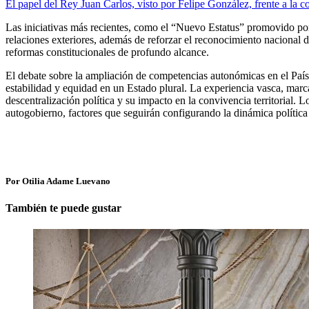
El papel del Rey Juan Carlos, visto por Felipe González, frente a la c
Las iniciativas más recientes, como el “Nuevo Estatus” promovido por 
relaciones exteriores, además de reforzar el reconocimiento nacional d
reformas constitucionales de profundo alcance.
El debate sobre la ampliación de competencias autonómicas en el País 
estabilidad y equidad en un Estado plural. La experiencia vasca, marcada
descentralización política y su impacto en la convivencia territorial. 
autogobierno, factores que seguirán configurando la dinámica polític
Por Otilia Adame Luevano
También te puede gustar