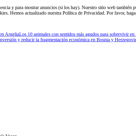
riencia y para mostrar anuncios (si los hay). Nuestro sitio web tambié
kies. Hemos actualizado nuestra Política de Privacidad. Por favor, haga 
 en Argelia
Los 10 animales con sentidos más agudos para sobrevivir en 
 inversión y reducir la fragmentación económica en Bosnia y Herzegovi