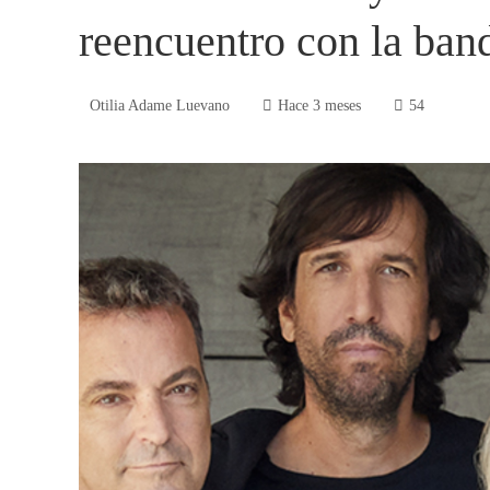
reencuentro con la ban
Otilia Adame Luevano
Hace 3 meses
54