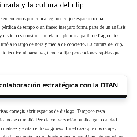
brada y la cultura del clip
é entendemos por crítica legítima y qué espacio ocupa la
, pérdida de tempo o un fraseo inseguro forma parte de un análisis
distinta es construir un relato lapidario a partir de fragmentos
rrió a lo largo de hora y media de concierto. La cultura del clip,
 técnico ni narrativo, tiende a fijar percepciones rápidas que
 colaboración estratégica con la OTAN
visar, corregir, abrir espacios de diálogo. Tampoco resta
tica no se cumplió. Pero la conversación pública gana calidad
atices y evitan el trazo grueso. En el caso que nos ocupa,
ender la anatomía de un directo y reconocer el impacto emocional