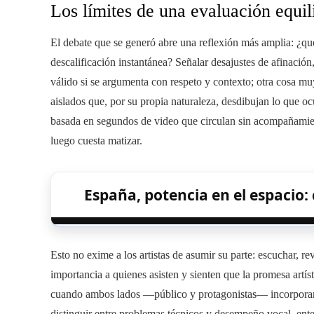
Los límites de una evaluación equili
El debate que se generó abre una reflexión más amplia: ¿qu
descalificación instantánea? Señalar desajustes de afinación
válido si se argumenta con respeto y contexto; otra cosa muy 
aislados que, por su propia naturaleza, desdibujan lo que ocu
basada en segundos de video que circulan sin acompañamiento
luego cuesta matizar.
España, potencia en el espacio:
Esto no exime a los artistas de asumir su parte: escuchar, re
importancia a quienes asisten y sienten que la promesa artís
cuando ambos lados —público y protagonistas— incorporan m
distinguir entre problemas técnicos y desempeño vocal, ent