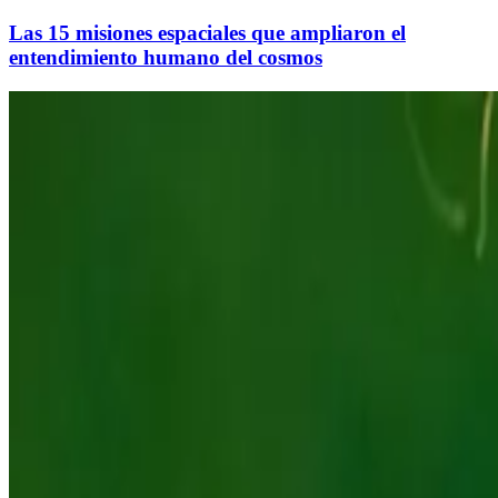
Las 15 misiones espaciales que ampliaron el
entendimiento humano del cosmos